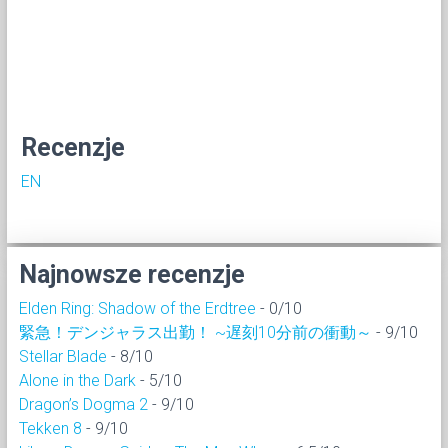
Recenzje
EN
Najnowsze recenzje
Elden Ring: Shadow of the Erdtree
- 0/10
緊急！デンジャラス出勤！ ~遅刻10分前の衝動～
- 9/10
Stellar Blade
- 8/10
Alone in the Dark
- 5/10
Dragon’s Dogma 2
- 9/10
Tekken 8
- 9/10