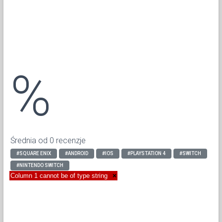
%
Średnia od 0 recenzje
#SQUARE ENIX
#ANDROID
#IOS
#PLAYSTATION 4
#SWITCH
#NINTENDO SWITCH
Column 1 cannot be of type string
×