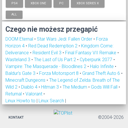
PS4
XBOX ONE
PC
XBOX SERIES X
ALL
Czego nie możesz przegapić
DOOM Eternal
•
Star Wars Jedi: Fallen Order
•
Forza
Horizon 4
•
Red Dead Redemption 2
•
Kingdom Come:
Deliverance
•
Resident Evil 3
•
Final Fantasy VII Remake
•
Wasteland 3
•
The Last of Us Part 2
•
Cyberpunk 2077
•
Vampire: The Masquerade - Bloodlines 2
•
Halo Infinite
•
Baldur's Gate 3
•
Forza Motorsport 8
•
Grand Theft Auto 6
•
Minecraft Dungeons
•
The Legend of Zelda: Breath of The
Wild 2
•
Diablo 4
•
Hitman 3
•
The Medium
•
Gods Will Fall
•
Returnal
•
Valorant
•
Linux Howto to
|
Linux Search
|
©2004-2026
KONTAKT