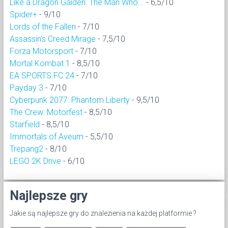
Like a Dragon Gaiden: The Man Who...
- 6,5/10
Spider+
- 9/10
Lords of the Fallen
- 7/10
Assassin's Creed Mirage
- 7,5/10
Forza Motorsport
- 7/10
Mortal Kombat 1
- 8,5/10
EA SPORTS FC 24
- 7/10
Payday 3
- 7/10
Cyberpunk 2077: Phantom Liberty
- 9,5/10
The Crew: Motorfest
- 8,5/10
Starfield
- 8,5/10
Immortals of Aveum
- 5,5/10
Trepang2
- 8/10
LEGO 2K Drive
- 6/10
Najlepsze gry
Jakie są najlepsze gry do znalezienia na każdej platformie ?