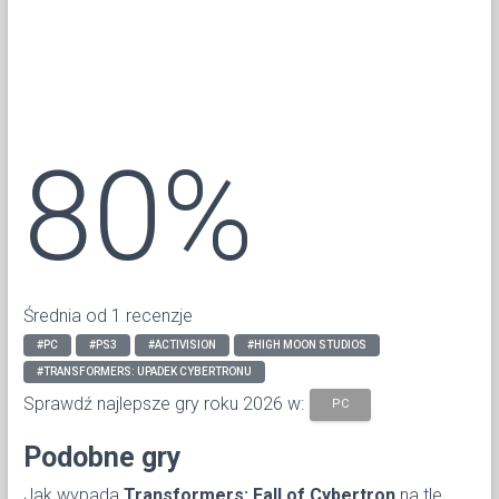
80%
Średnia od 1 recenzje
#PC
#PS3
#ACTIVISION
#HIGH MOON STUDIOS
#TRANSFORMERS: UPADEK CYBERTRONU
Sprawdź najlepsze gry roku 2026 w:
PC
Podobne gry
Jak wypada
Transformers: Fall of Cybertron
na tle