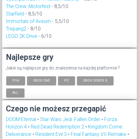
The Crew: Motorfest
- 8,5/10
Starfield
- 8,5/10
Immortals of Aveum
- 5,5/10
Trepang2
- 8/10
LEGO 2K Drive
- 6/10
Najlepsze gry
Jakie są najlepsze gry do znalezienia na każdej platformie ?
PS4
XBOX ONE
PC
XBOX SERIES X
ALL
Czego nie możesz przegapić
DOOM Eternal
•
Star Wars Jedi: Fallen Order
•
Forza
Horizon 4
•
Red Dead Redemption 2
•
Kingdom Come:
Deliverance
•
Resident Evil 3
•
Final Fantasy VII Remake
•