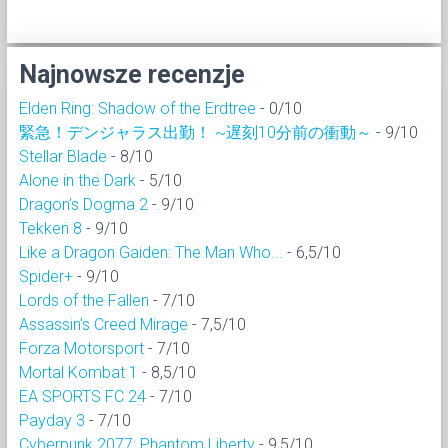
Najnowsze recenzje
Elden Ring: Shadow of the Erdtree
- 0/10
緊急！デンジャラス出勤！ ~遅刻10分前の衝動～
- 9/10
Stellar Blade
- 8/10
Alone in the Dark
- 5/10
Dragon’s Dogma 2
- 9/10
Tekken 8
- 9/10
Like a Dragon Gaiden: The Man Who...
- 6,5/10
Spider+
- 9/10
Lords of the Fallen
- 7/10
Assassin's Creed Mirage
- 7,5/10
Forza Motorsport
- 7/10
Mortal Kombat 1
- 8,5/10
EA SPORTS FC 24
- 7/10
Payday 3
- 7/10
Cyberpunk 2077: Phantom Liberty
- 9,5/10