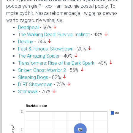
podobnych gier? --xxx - ani razu nie został pobity. To
może być hit. Nasza rekomendacja - w grę na pewno
warto zagrać, nie wahaj się.
south
Deadpool
- 66%
south
The Walking Dead: Survival Instinct
- 43%
south
Destiny
- 74%
south
Fast & Furious: Showdown
- 20%
south
The Amazing Spider
- 40%
south
Transformers: Rise of the Dark Spark
- 43%
south
Sniper: Ghost Warrior 2
- 56%
south
Sleeping Dogs
- 82%
south
DIRT Showdown
- 75%
south
Starhawk
- 76%
Rozkład ocen
2
80
Liczyć
1
80
80