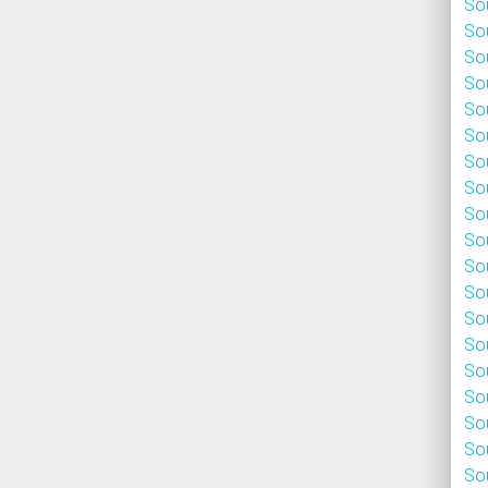
Sou
Sou
Sou
Sou
Sou
Sou
Sou
Sou
Sou
Sou
Sou
Sou
Sou
Sou
Sou
Sou
Sou
Sou
Sou