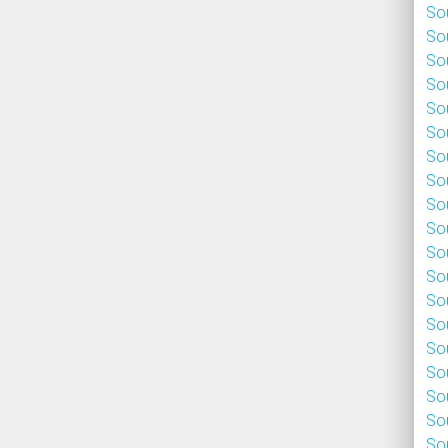
Sou
Sou
Sou
Sou
Sou
Sou
Sou
Sou
Sou
Sou
Sou
Sou
Sou
Sou
Sou
Sou
Sou
Sou
Sou