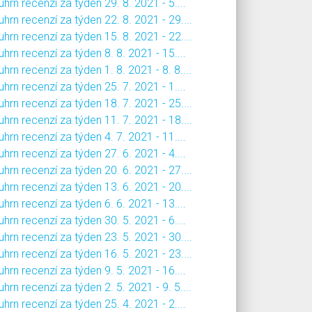
hrn recenzí za týden 29. 8. 2021 - 5....
hrn recenzí za týden 22. 8. 2021 - 29....
hrn recenzí za týden 15. 8. 2021 - 22....
hrn recenzí za týden 8. 8. 2021 - 15....
hrn recenzí za týden 1. 8. 2021 - 8. 8....
hrn recenzí za týden 25. 7. 2021 - 1....
hrn recenzí za týden 18. 7. 2021 - 25....
hrn recenzí za týden 11. 7. 2021 - 18....
hrn recenzí za týden 4. 7. 2021 - 11....
hrn recenzí za týden 27. 6. 2021 - 4....
hrn recenzí za týden 20. 6. 2021 - 27....
hrn recenzí za týden 13. 6. 2021 - 20....
hrn recenzí za týden 6. 6. 2021 - 13....
hrn recenzí za týden 30. 5. 2021 - 6....
hrn recenzí za týden 23. 5. 2021 - 30....
hrn recenzí za týden 16. 5. 2021 - 23....
hrn recenzí za týden 9. 5. 2021 - 16....
hrn recenzí za týden 2. 5. 2021 - 9. 5....
hrn recenzí za týden 25. 4. 2021 - 2....