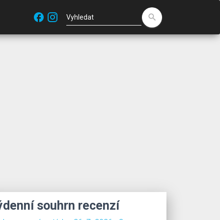
facebook
search
ýdenní souhrn recenzí