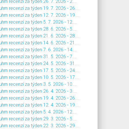
hrn recenzí za týden 26. 7. 2026 - 2....
hrn recenzí za týden 19. 7. 2026 - 26....
hrn recenzí za týden 12. 7. 2026 - 19....
hrn recenzí za týden 5. 7. 2026 - 12....
hrn recenzí za týden 28. 6. 2026 - 5....
hrn recenzí za týden 21. 6. 2026 - 28....
hrn recenzí za týden 14. 6. 2026 - 21....
hrn recenzí za týden 7. 6. 2026 - 14....
hrn recenzí za týden 31. 5. 2026 - 7....
hrn recenzí za týden 24. 5. 2026 - 31....
hrn recenzí za týden 17. 5. 2026 - 24....
hrn recenzí za týden 10. 5. 2026 - 17....
hrn recenzí za týden 3. 5. 2026 - 10....
hrn recenzí za týden 26. 4. 2026 - 3....
hrn recenzí za týden 19. 4. 2026 - 26....
hrn recenzí za týden 12. 4. 2026 - 19....
hrn recenzí za týden 5. 4. 2026 - 12....
hrn recenzí za týden 29. 3. 2026 - 5....
hrn recenzí za týden 22. 3. 2026 - 29....