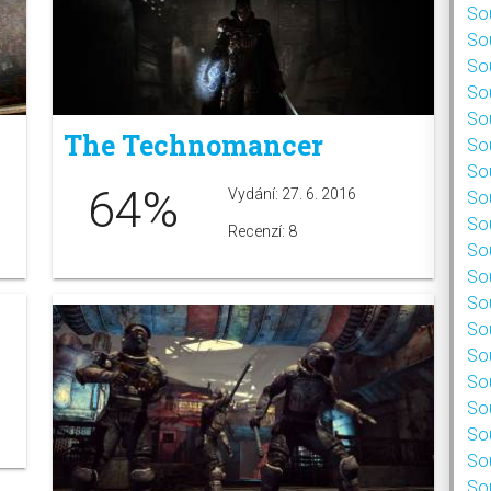
Sou
Sou
Sou
Sou
Sou
The Technomancer
Sou
Sou
64%
Vydání: 27. 6. 2016
Sou
Sou
Recenzí: 8
Sou
Sou
Sou
Sou
Sou
Sou
Sou
Sou
Sou
Sou