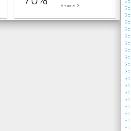
Sou
Recenzí: 2
Sou
Sou
Sou
Sou
Sou
Sou
Sou
Sou
Sou
Sou
Sou
Sou
Sou
Sou
Sou
Sou
Sou
Sou