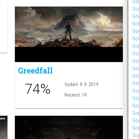
Sou
Sou
Sou
Sou
Sou
Sou
Sou
Sou
Sou
Sou
Greedfall
Sou
Sou
74%
Vydání: 9. 9. 2019
Sou
Recenzí: 19
Sou
Sou
Sou
Sou
Sou
Sou