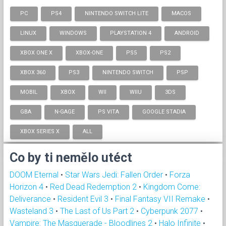
PC
PS4
NINTENDO SWITCH LITE
MACOS
LINUX
WINDOWS
PLAYSTATION 4
ANDROID
XBOX ONE X
XBOX-ONE
PS5
PS2
XBOX 360
PS3
NINTENDO SWITCH
PSP
MOBIL
XBOX
WII
WIIU
3DS
GBA
N-GAGE
PS VITA
GOOGLE STADIA
XBOX SERIES X
ALL
Co by ti nemělo utéct
DOOM Eternal
•
Star Wars Jedi: Fallen Order
•
Forza
Horizon 4
•
Red Dead Redemption 2
•
Kingdom Come:
Deliverance
•
Resident Evil 3
•
Final Fantasy VII Remake
•
Wasteland 3
•
The Last of Us Part 2
•
Cyberpunk 2077
•
Vampire: The Masquerade - Bloodlines 2
•
Halo Infinite
•