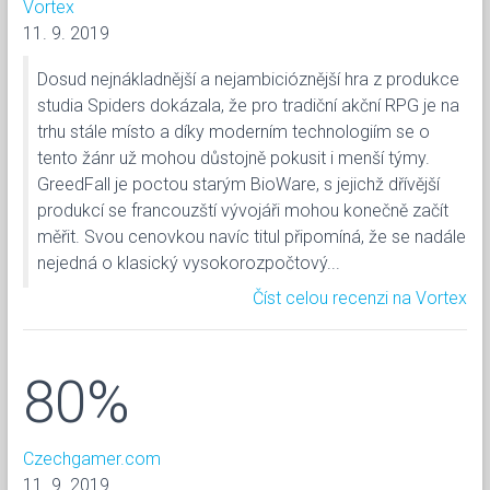
Vortex
11. 9. 2019
Dosud nejnákladnější a nejambicióznější hra z produkce
studia Spiders dokázala, že pro tradiční akční RPG je na
trhu stále místo a díky moderním technologiím se o
tento žánr už mohou důstojně pokusit i menší týmy.
GreedFall je poctou starým BioWare, s jejichž dřívější
produkcí se francouzští vývojáři mohou konečně začít
měřit. Svou cenovkou navíc titul připomíná, že se nadále
nejedná o klasický vysokorozpočtový...
Číst celou recenzi na Vortex
80%
Czechgamer.com
11. 9. 2019