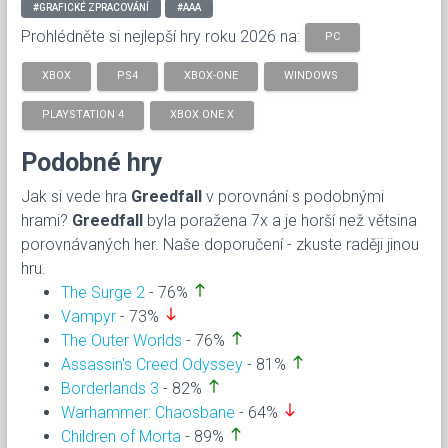
#GRAFICKÉ ZPRACOVÁNÍ
#AAA
Prohlédněte si nejlepší hry roku 2026 na:
PC
XBOX
PS4
XBOX-ONE
WINDOWS
PLAYSTATION 4
XBOX ONE X
Podobné hry
Jak si vede hra
Greedfall
v porovnání s podobnými
hrami?
Greedfall
byla poražena 7x a je horší než větsina
porovnávaných her. Naše doporučení - zkuste raději jinou
hru.
north
The Surge 2
- 76%
south
Vampyr
- 73%
north
The Outer Worlds
- 76%
north
Assassin's Creed Odyssey
- 81%
north
Borderlands 3
- 82%
south
Warhammer: Chaosbane
- 64%
north
Children of Morta
- 89%