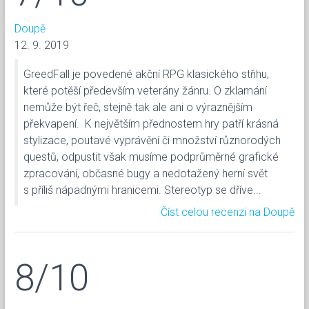
Doupě
12. 9. 2019
GreedFall je povedené akční RPG klasického střihu,
které potěší především veterány žánru. O zklamání
nemůže být řeč, stejně tak ale ani o výraznějším
překvapení. K největším přednostem hry patří krásná
stylizace, poutavé vyprávění či množství různorodých
questů, odpustit však musíme podprůměrné grafické
zpracování, občasné bugy a nedotažený herní svět
s příliš nápadnými hranicemi. Stereotyp se dříve...
Číst celou recenzi na Doupě
8/10