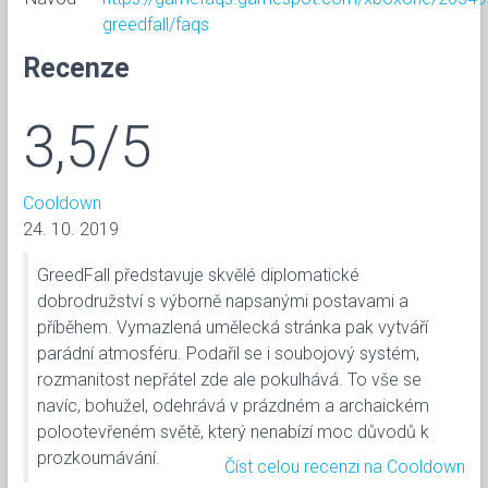
greedfall/faqs
Recenze
3,5/5
Cooldown
24. 10. 2019
GreedFall představuje skvělé diplomatické
dobrodružství s výborně napsanými postavami a
příběhem. Vymazlená umělecká stránka pak vytváří
parádní atmosféru. Podařil se i soubojový systém,
rozmanitost nepřátel zde ale pokulhává. To vše se
navíc, bohužel, odehrává v prázdném a archaickém
polootevřeném světě, který nenabízí moc důvodů k
prozkoumávání.
Číst celou recenzi na Cooldown