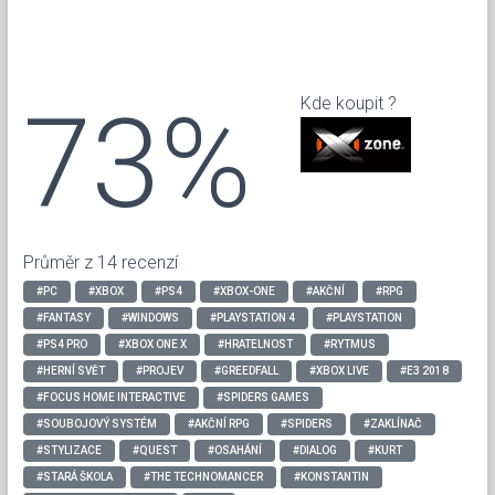
73%
Kde koupit ?
Průměr z 14 recenzí
#PC
#XBOX
#PS4
#XBOX-ONE
#AKČNÍ
#RPG
#FANTASY
#WINDOWS
#PLAYSTATION 4
#PLAYSTATION
#PS4 PRO
#XBOX ONE X
#HRATELNOST
#RYTMUS
#HERNÍ SVĚT
#PROJEV
#GREEDFALL
#XBOX LIVE
#E3 2018
#FOCUS HOME INTERACTIVE
#SPIDERS GAMES
#SOUBOJOVÝ SYSTÉM
#AKČNÍ RPG
#SPIDERS
#ZAKLÍNAČ
#STYLIZACE
#QUEST
#OSAHÁNÍ
#DIALOG
#KURT
#STARÁ ŠKOLA
#THE TECHNOMANCER
#KONSTANTIN