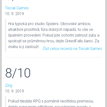
Tiscali Games
10. 9. 2019
Hra typická pro studio Spiders. Obrovské ambice,
atraktivní prostředí, fůra dobrých nápadů, to vše ve
špatném provedení. Pokud jste ochotní zatnout zuby a
spokojit se průměrnou hrou, dejte GreedFallu šanci. Za
snahu si ji zaslouží.
Číst celou recenzi na Tiscali Games
8/10
Zing
10. 9. 2019
Pokud hledáte RPG s poměrně neotřelou premisou,
dobře napsaným příběhem, povedenými questy a