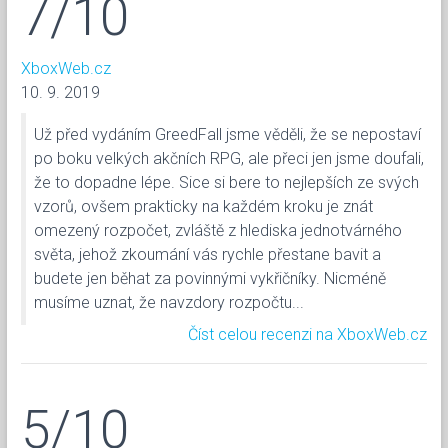
7/10
XboxWeb.cz
10. 9. 2019
Už před vydáním GreedFall jsme věděli, že se nepostaví
po boku velkých akčních RPG, ale přeci jen jsme doufali,
že to dopadne lépe. Sice si bere to nejlepších ze svých
vzorů, ovšem prakticky na každém kroku je znát
omezený rozpočet, zvláště z hlediska jednotvárného
světa, jehož zkoumání vás rychle přestane bavit a
budete jen běhat za povinnými vykřičníky. Nicméně
musíme uznat, že navzdory rozpočtu...
Číst celou recenzi na XboxWeb.cz
5/10