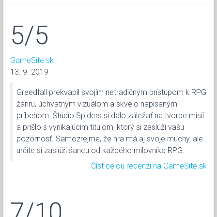
5/5
GameSite.sk
13. 9. 2019
Greedfall prekvapil svojím netradičným prístupom k RPG
žánru, úchvatným vizuálom a skvelo napísaným
príbehom. Štúdio Spiders si dalo záležať na tvorbe misií
a prišlo s vynikajúcim titulom, ktorý si zaslúži vašu
pozornosť. Samozrejme, že hra má aj svoje muchy, ale
určite si zaslúži šancu od každého milovníka RPG.
Číst celou recenzi na GameSite.sk
7/10