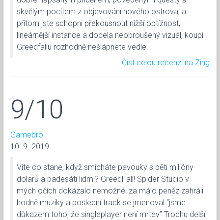
skvělým pocitem z objevování nového ostrova, a
přitom jste schopni překousnout nižší obtížnost,
lineárnější instance a docela neobroušený vizuál, koupí
Greedfallu rozhodně nešlápnete vedle.
Číst celou recenzi na Zing
9/10
Gamebro
10. 9. 2019
Víte co stane, když smícháte pavouky s pěti milióny
dolarů a padesáti lidmi? GreedFall! Spider Studio v
mých očích dokázalo nemožné: za málo peněz zahráli
hodně muziky a poslední track se jmenoval “jsme
důkazem toho, že singleplayer není mrtev” Trochu delší