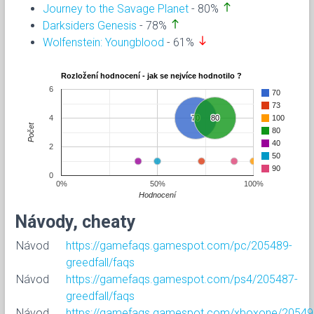
north
Journey to the Savage Planet
- 80%
north
Darksiders Genesis
- 78%
south
Wolfenstein: Youngblood
- 61%
Rozložení hodnocení - jak se nejvíce hodnotilo ?
6
70
73
4
70
70
80
80
100
Počet
80
40
2
50
90
0
0%
50%
100%
Hodnocení
Návody, cheaty
Návod
https://gamefaqs.gamespot.com/pc/205489-
greedfall/faqs
Návod
https://gamefaqs.gamespot.com/ps4/205487-
greedfall/faqs
Návod
https://gamefaqs.gamespot.com/xboxone/20549