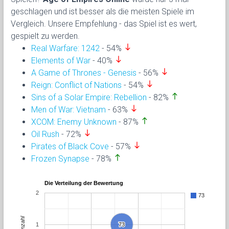
geschlagen und ist besser als die meisten Spiele im
Vergleich. Unsere Empfehlung - das Spiel ist es wert,
gespielt zu werden.
south
Real Warfare: 1242
- 54%
south
Elements of War
- 40%
south
A Game of Thrones - Genesis
- 56%
south
Reign: Conflict of Nations
- 54%
north
Sins of a Solar Empire: Rebellion
- 82%
south
Men of War: Vietnam
- 63%
north
XCOM: Enemy Unknown
- 87%
south
Oil Rush
- 72%
south
Pirates of Black Cove
- 57%
north
Frozen Synapse
- 78%
Die Verteilung der Bewertung
2
73
Anzahl
1
73
73