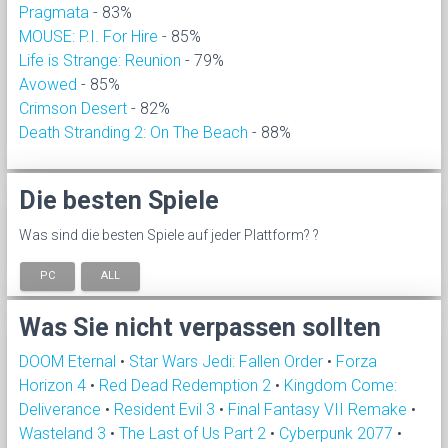
Pragmata
- 83%
MOUSE: P.I. For Hire
- 85%
Life is Strange: Reunion
- 79%
Avowed
- 85%
Crimson Desert
- 82%
Death Stranding 2: On The Beach
- 88%
Die besten Spiele
Was sind die besten Spiele auf jeder Plattform? ?
PC
ALL
Was Sie nicht verpassen sollten
DOOM Eternal
•
Star Wars Jedi: Fallen Order
•
Forza
Horizon 4
•
Red Dead Redemption 2
•
Kingdom Come:
Deliverance
•
Resident Evil 3
•
Final Fantasy VII Remake
•
Wasteland 3
•
The Last of Us Part 2
•
Cyberpunk 2077
•