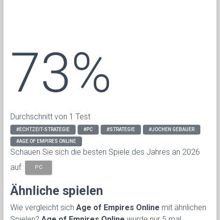
73%
Durchschnitt von 1 Test
#ECHTZEIT-STRATEGIE
#PC
#STRATEGIE
#JOCHEN GEBAUER
#AGE OF EMPIRES ONLINE
Schauen Sie sich die besten Spiele des Jahres an 2026
auf:
PC
Ähnliche spielen
Wie vergleicht sich
Age of Empires Online
mit ähnlichen
Spielen?
Age of Empires Online
wurde nur 5 mal