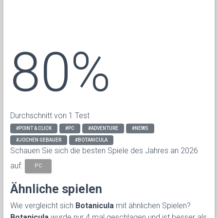
80%
Durchschnitt von 1 Test
#POINT & CLICK
#PC
#ADVENTURE
#NEWS
#JOCHEN GEBAUER
#BOTANICULA
Schauen Sie sich die besten Spiele des Jahres an 2026
auf:
PC
Ähnliche spielen
Wie vergleicht sich
Botanicula
mit ähnlichen Spielen?
Botanicula
wurde nur 4 mal geschlagen und ist besser als