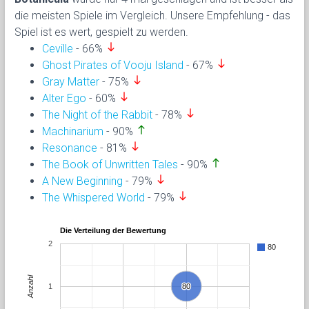
die meisten Spiele im Vergleich. Unsere Empfehlung - das
Spiel ist es wert, gespielt zu werden.
south
Ceville
- 66%
south
Ghost Pirates of Vooju Island
- 67%
south
Gray Matter
- 75%
south
Alter Ego
- 60%
south
The Night of the Rabbit
- 78%
north
Machinarium
- 90%
south
Resonance
- 81%
north
The Book of Unwritten Tales
- 90%
south
A New Beginning
- 79%
south
The Whispered World
- 79%
Die Verteilung der Bewertung
2
80
Anzahl
1
80
80