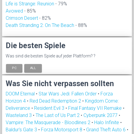
Life is Strange: Reunion
- 79%
Avowed
- 85%
Crimson Desert
- 82%
Death Stranding 2: On The Beach
- 88%
Die besten Spiele
Was sind die besten Spiele auf jeder Plattform? ?
PC
ALL
Was Sie nicht verpassen sollten
DOOM Eternal
•
Star Wars Jedi: Fallen Order
•
Forza
Horizon 4
•
Red Dead Redemption 2
•
Kingdom Come:
Deliverance
•
Resident Evil 3
•
Final Fantasy VII Remake
•
Wasteland 3
•
The Last of Us Part 2
•
Cyberpunk 2077
•
Vampire: The Masquerade - Bloodlines 2
•
Halo Infinite
•
Baldur's Gate 3
•
Forza Motorsport 8
•
Grand Theft Auto 6
•