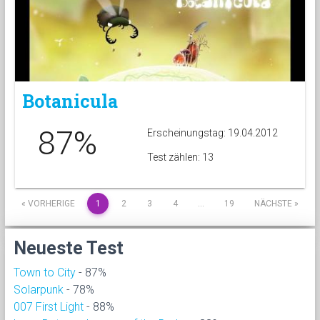
Botanicula
87%
Erscheinungstag: 19.04.2012
Test zählen: 13
« VORHERIGE
1
2
3
4
…
19
NÄCHSTE »
Neueste Test
Town to City
- 87%
Solarpunk
- 78%
007 First Light
- 88%