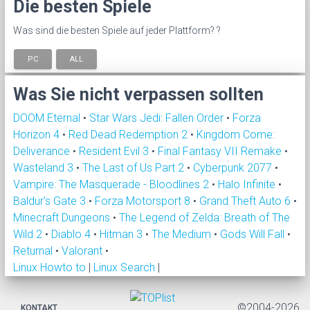
Die besten Spiele
Was sind die besten Spiele auf jeder Plattform? ?
PC
ALL
Was Sie nicht verpassen sollten
DOOM Eternal
•
Star Wars Jedi: Fallen Order
•
Forza
Horizon 4
•
Red Dead Redemption 2
•
Kingdom Come:
Deliverance
•
Resident Evil 3
•
Final Fantasy VII Remake
•
Wasteland 3
•
The Last of Us Part 2
•
Cyberpunk 2077
•
Vampire: The Masquerade - Bloodlines 2
•
Halo Infinite
•
Baldur's Gate 3
•
Forza Motorsport 8
•
Grand Theft Auto 6
•
Minecraft Dungeons
•
The Legend of Zelda: Breath of The
Wild 2
•
Diablo 4
•
Hitman 3
•
The Medium
•
Gods Will Fall
•
Returnal
•
Valorant
•
Linux Howto to
|
Linux Search
|
©2004-2026
KONTAKT