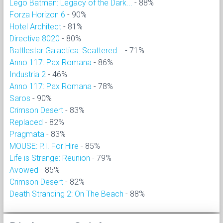
Lego Batman: Legacy of the Dark...
- 88%
Forza Horizon 6
- 90%
Hotel Architect
- 81%
Directive 8020
- 80%
Battlestar Galactica: Scattered...
- 71%
Anno 117: Pax Romana
- 86%
Industria 2
- 46%
Anno 117: Pax Romana
- 78%
Saros
- 90%
Crimson Desert
- 83%
Replaced
- 82%
Pragmata
- 83%
MOUSE: P.I. For Hire
- 85%
Life is Strange: Reunion
- 79%
Avowed
- 85%
Crimson Desert
- 82%
Death Stranding 2: On The Beach
- 88%