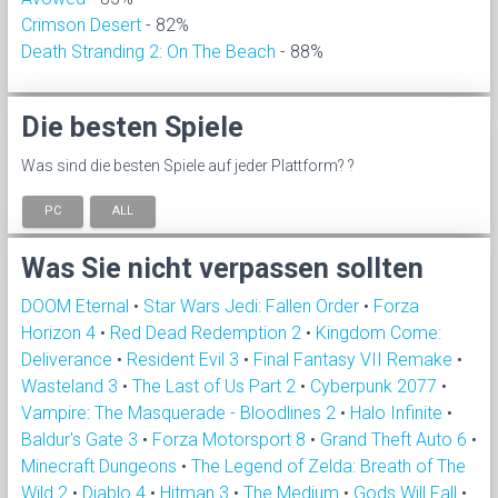
Crimson Desert
- 82%
Death Stranding 2: On The Beach
- 88%
Die besten Spiele
Was sind die besten Spiele auf jeder Plattform? ?
PC
ALL
Was Sie nicht verpassen sollten
DOOM Eternal
•
Star Wars Jedi: Fallen Order
•
Forza
Horizon 4
•
Red Dead Redemption 2
•
Kingdom Come:
Deliverance
•
Resident Evil 3
•
Final Fantasy VII Remake
•
Wasteland 3
•
The Last of Us Part 2
•
Cyberpunk 2077
•
Vampire: The Masquerade - Bloodlines 2
•
Halo Infinite
•
Baldur's Gate 3
•
Forza Motorsport 8
•
Grand Theft Auto 6
•
Minecraft Dungeons
•
The Legend of Zelda: Breath of The
Wild 2
•
Diablo 4
•
Hitman 3
•
The Medium
•
Gods Will Fall
•