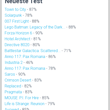
Neueste Test
Town to City
- 87%
Solarpunk
- 78%
007 First Light
- 88%
Lego Batman: Legacy of the Dark...
- 88%
Forza Horizon 6
- 90%
Hotel Architect
- 81%
Directive 8020
- 80%
Battlestar Galactica: Scattered...
- 71%
Anno 117: Pax Romana
- 86%
Industria 2
- 46%
Anno 117: Pax Romana
- 78%
Saros
- 90%
Crimson Desert
- 83%
Replaced
- 82%
Pragmata
- 83%
MOUSE: P.I. For Hire
- 85%
Life is Strange: Reunion
- 79%
Avowed
- 85%