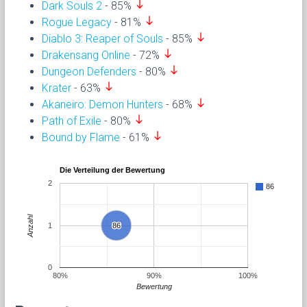
south
Dark Souls 2
- 85%
south
Rogue Legacy
- 81%
south
Diablo 3: Reaper of Souls
- 85%
south
Drakensang Online
- 72%
south
Dungeon Defenders
- 80%
south
Krater
- 63%
south
Akaneiro: Demon Hunters
- 68%
south
Path of Exile
- 80%
south
Bound by Flame
- 61%
Die Verteilung der Bewertung
2
86
Anzahl
1
86
86
0
80%
90%
100%
Bewertung