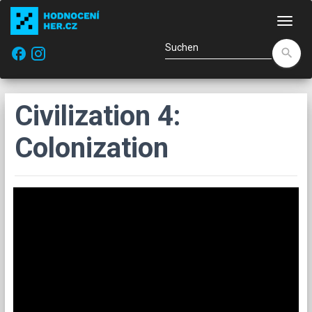
Navi
facebook
search
Civilization 4:
Colonization