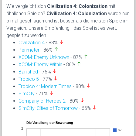
Wie vergleicht sich
Civilization 4: Colonization
mit
ähnlichen Spielen?
Civilization 4: Colonization
wurde nur
5 mal geschlagen und ist besser als die meisten Spiele im
Vergleich. Unsere Empfehlung - das Spiel ist es wert,
gespielt zu werden.
south
Civilization 4
- 83%
north
Perimeter
- 86%
north
XCOM: Enemy Unknown
- 87%
north
XCOM: Enemy Within
- 86%
south
Banished
- 76%
south
Tropico 5
- 77%
south
Tropico 4: Modern Times
- 80%
south
SimCity
- 71%
south
Company of Heroes 2
- 80%
south
SimCity: Cities of Tomorrow
- 66%
Die Verteilung der Bewertung
2
82