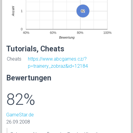
Anzahl
1
82
82
0
40%
60%
80%
100%
Bewertung
Tutorials, Cheats
Cheats
https://www.abcgames.cz/?
p=trainery_zobraz&id=12184
Bewertungen
82%
GameStar.de
26.09.2008