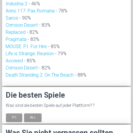
Industria 2
- 46%
Anno 117: Pax Romana
- 78%
Saros
- 90%
Crimson Desert
- 83%
Replaced
- 82%
Pragmata
- 83%
MOUSE: P.I. For Hire
- 85%
Life is Strange: Reunion
- 79%
Avowed
- 85%
Crimson Desert
- 82%
Death Stranding 2: On The Beach
- 88%
Die besten Spiele
Was sind die besten Spiele auf jeder Plattform? ?
PC
ALL
Was Sie nicht verpassen sollten