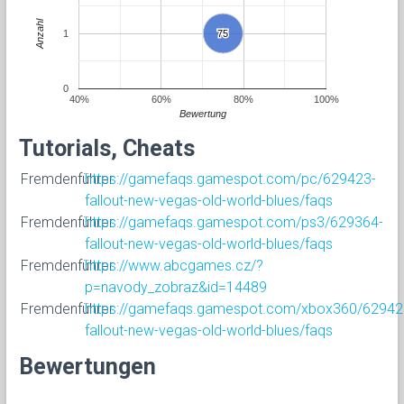
Anzahl
1
75
75
0
40%
60%
80%
100%
Bewertung
Tutorials, Cheats
Fremdenführer
https://gamefaqs.gamespot.com/pc/629423-
fallout-new-vegas-old-world-blues/faqs
Fremdenführer
https://gamefaqs.gamespot.com/ps3/629364-
fallout-new-vegas-old-world-blues/faqs
Fremdenführer
https://www.abcgames.cz/?
p=navody_zobraz&id=14489
Fremdenführer
https://gamefaqs.gamespot.com/xbox360/62942
fallout-new-vegas-old-world-blues/faqs
Bewertungen