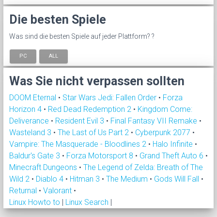
Die besten Spiele
Was sind die besten Spiele auf jeder Plattform? ?
PC
ALL
Was Sie nicht verpassen sollten
DOOM Eternal
•
Star Wars Jedi: Fallen Order
•
Forza
Horizon 4
•
Red Dead Redemption 2
•
Kingdom Come:
Deliverance
•
Resident Evil 3
•
Final Fantasy VII Remake
•
Wasteland 3
•
The Last of Us Part 2
•
Cyberpunk 2077
•
Vampire: The Masquerade - Bloodlines 2
•
Halo Infinite
•
Baldur's Gate 3
•
Forza Motorsport 8
•
Grand Theft Auto 6
•
Minecraft Dungeons
•
The Legend of Zelda: Breath of The
Wild 2
•
Diablo 4
•
Hitman 3
•
The Medium
•
Gods Will Fall
•
Returnal
•
Valorant
•
Linux Howto to
|
Linux Search
|