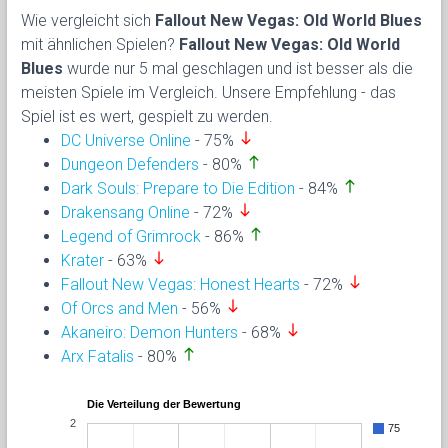
Wie vergleicht sich
Fallout New Vegas: Old World Blues
mit ähnlichen Spielen?
Fallout New Vegas: Old World
Blues
wurde nur 5 mal geschlagen und ist besser als die
meisten Spiele im Vergleich. Unsere Empfehlung - das
Spiel ist es wert, gespielt zu werden.
south
DC Universe Online
- 75%
north
Dungeon Defenders
- 80%
north
Dark Souls: Prepare to Die Edition
- 84%
south
Drakensang Online
- 72%
north
Legend of Grimrock
- 86%
south
Krater
- 63%
south
Fallout New Vegas: Honest Hearts
- 72%
south
Of Orcs and Men
- 56%
south
Akaneiro: Demon Hunters
- 68%
north
Arx Fatalis
- 80%
Die Verteilung der Bewertung
2
75