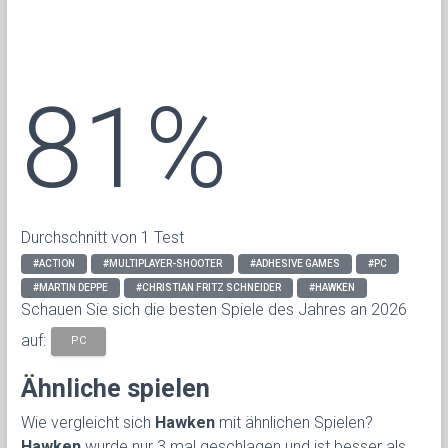
81%
Durchschnitt von 1 Test
#ACTION
#MULTIPLAYER-SHOOTER
#ADHESIVE GAMES
#PC
#MARTIN DEPPE
#CHRISTIAN FRITZ SCHNEIDER
#HAWKEN
Schauen Sie sich die besten Spiele des Jahres an 2026
auf:
PC
Ähnliche spielen
Wie vergleicht sich
Hawken
mit ähnlichen Spielen?
Hawken
wurde nur 3 mal geschlagen und ist besser als