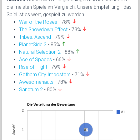
die meisten Spiele im Vergleich. Unsere Empfehlung - das
Spiel ist es wert, gespielt zu werden.
south
War of the Roses
- 78%
south
The Showdown Effect
- 73%
south
Tribes: Ascend
- 79%
north
PlanetSide 2
- 85%
north
Natural Selection 2
- 88%
south
Ace of Spades
- 66%
south
Rise of Flight
- 79%
south
Gotham City Impostors
- 71%
south
Awesomenauts
- 78%
south
Sanctum 2
- 80%
Die Verteilung der Bewertung
2
81
Anzahl
1
81
81