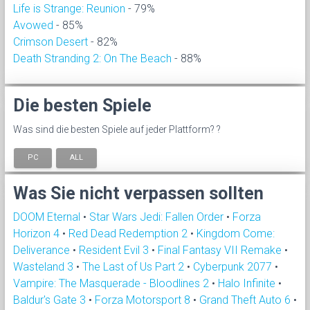
Life is Strange: Reunion
- 79%
Avowed
- 85%
Crimson Desert
- 82%
Death Stranding 2: On The Beach
- 88%
Die besten Spiele
Was sind die besten Spiele auf jeder Plattform? ?
PC
ALL
Was Sie nicht verpassen sollten
DOOM Eternal
•
Star Wars Jedi: Fallen Order
•
Forza
Horizon 4
•
Red Dead Redemption 2
•
Kingdom Come:
Deliverance
•
Resident Evil 3
•
Final Fantasy VII Remake
•
Wasteland 3
•
The Last of Us Part 2
•
Cyberpunk 2077
•
Vampire: The Masquerade - Bloodlines 2
•
Halo Infinite
•
Baldur's Gate 3
•
Forza Motorsport 8
•
Grand Theft Auto 6
•