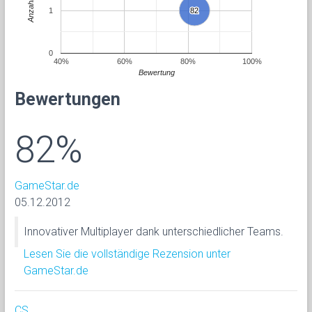
Anzahl
1
82
82
0
40%
60%
80%
100%
Bewertung
Bewertungen
82%
GameStar.de
05.12.2012
Innovativer Multiplayer dank unterschiedlicher Teams.
Lesen Sie die vollständige Rezension unter
GameStar.de
CS