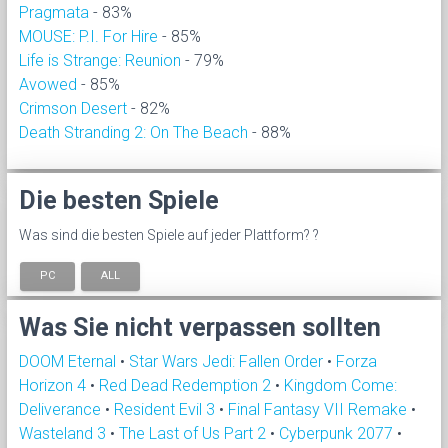
Pragmata
- 83%
MOUSE: P.I. For Hire
- 85%
Life is Strange: Reunion
- 79%
Avowed
- 85%
Crimson Desert
- 82%
Death Stranding 2: On The Beach
- 88%
Die besten Spiele
Was sind die besten Spiele auf jeder Plattform? ?
PC
ALL
Was Sie nicht verpassen sollten
DOOM Eternal
•
Star Wars Jedi: Fallen Order
•
Forza
Horizon 4
•
Red Dead Redemption 2
•
Kingdom Come:
Deliverance
•
Resident Evil 3
•
Final Fantasy VII Remake
•
Wasteland 3
•
The Last of Us Part 2
•
Cyberpunk 2077
•