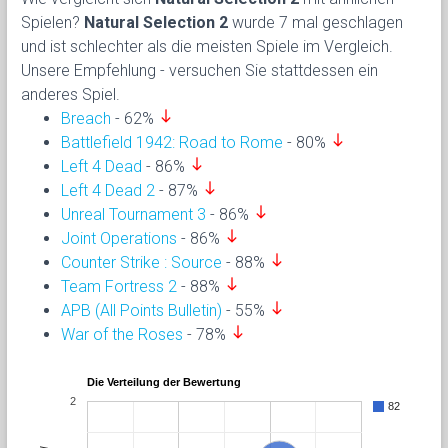
Spielen?
Natural Selection 2
wurde 7 mal geschlagen
und ist schlechter als die meisten Spiele im Vergleich.
Unsere Empfehlung - versuchen Sie stattdessen ein
anderes Spiel.
south
Breach
- 62%
south
Battlefield 1942: Road to Rome
- 80%
south
Left 4 Dead
- 86%
south
Left 4 Dead 2
- 87%
south
Unreal Tournament 3
- 86%
south
Joint Operations
- 86%
south
Counter Strike : Source
- 88%
south
Team Fortress 2
- 88%
south
APB (All Points Bulletin)
- 55%
south
War of the Roses
- 78%
Die Verteilung der Bewertung
2
82