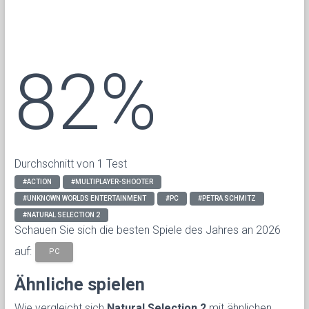
82%
Durchschnitt von 1 Test
#ACTION
#MULTIPLAYER-SHOOTER
#UNKNOWN WORLDS ENTERTAINMENT
#PC
#PETRA SCHMITZ
#NATURAL SELECTION 2
Schauen Sie sich die besten Spiele des Jahres an 2026
auf:
PC
Ähnliche spielen
Wie vergleicht sich
Natural Selection 2
mit ähnlichen