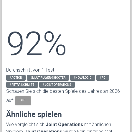
92%
Durchschnitt von 1 Test
#ACTION
#MULTIPLAYER-SHOOTER
#NOVALOGIC
#PC
#PETRA SCHMITZ
#JOINT OPERATIONS
Schauen Sie sich die besten Spiele des Jahres an 2026
auf:
PC
Ähnliche spielen
Wie vergleicht sich
Joint Operations
mit ähnlichen
Spielen?
Joint Operations
wurde kein einziges Mal