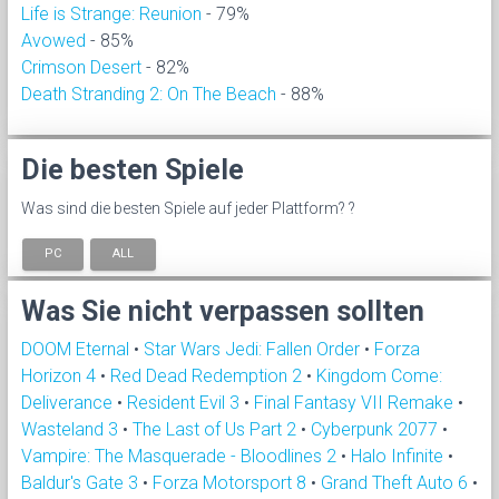
Life is Strange: Reunion
- 79%
Avowed
- 85%
Crimson Desert
- 82%
Death Stranding 2: On The Beach
- 88%
Die besten Spiele
Was sind die besten Spiele auf jeder Plattform? ?
PC
ALL
Was Sie nicht verpassen sollten
DOOM Eternal
•
Star Wars Jedi: Fallen Order
•
Forza
Horizon 4
•
Red Dead Redemption 2
•
Kingdom Come:
Deliverance
•
Resident Evil 3
•
Final Fantasy VII Remake
•
Wasteland 3
•
The Last of Us Part 2
•
Cyberpunk 2077
•
Vampire: The Masquerade - Bloodlines 2
•
Halo Infinite
•
Baldur's Gate 3
•
Forza Motorsport 8
•
Grand Theft Auto 6
•