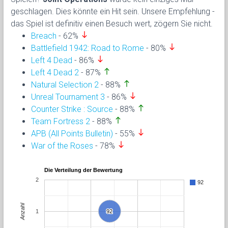
geschlagen. Dies könnte ein Hit sein. Unsere Empfehlung -
das Spiel ist definitiv einen Besuch wert, zögern Sie nicht.
south
Breach
- 62%
south
Battlefield 1942: Road to Rome
- 80%
south
Left 4 Dead
- 86%
north
Left 4 Dead 2
- 87%
north
Natural Selection 2
- 88%
south
Unreal Tournament 3
- 86%
north
Counter Strike : Source
- 88%
north
Team Fortress 2
- 88%
south
APB (All Points Bulletin)
- 55%
south
War of the Roses
- 78%
Die Verteilung der Bewertung
2
92
Anzahl
1
92
92