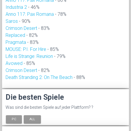
Anno 117: Pax Romana
- 86%
Industria 2
- 46%
Anno 117: Pax Romana
- 78%
Saros
- 90%
Crimson Desert
- 83%
Replaced
- 82%
Pragmata
- 83%
MOUSE: P.I. For Hire
- 85%
Life is Strange: Reunion
- 79%
Avowed
- 85%
Crimson Desert
- 82%
Death Stranding 2: On The Beach
- 88%
Die besten Spiele
Was sind die besten Spiele auf jeder Plattform? ?
PC
ALL