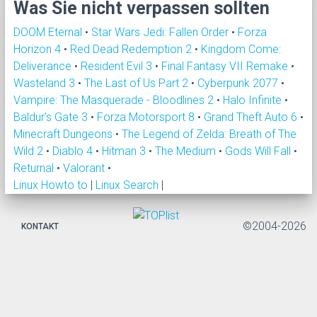
Was Sie nicht verpassen sollten
DOOM Eternal
•
Star Wars Jedi: Fallen Order
•
Forza
Horizon 4
•
Red Dead Redemption 2
•
Kingdom Come:
Deliverance
•
Resident Evil 3
•
Final Fantasy VII Remake
•
Wasteland 3
•
The Last of Us Part 2
•
Cyberpunk 2077
•
Vampire: The Masquerade - Bloodlines 2
•
Halo Infinite
•
Baldur's Gate 3
•
Forza Motorsport 8
•
Grand Theft Auto 6
•
Minecraft Dungeons
•
The Legend of Zelda: Breath of The
Wild 2
•
Diablo 4
•
Hitman 3
•
The Medium
•
Gods Will Fall
•
Returnal
•
Valorant
•
Linux Howto to
|
Linux Search
|
©2004-2026
KONTAKT