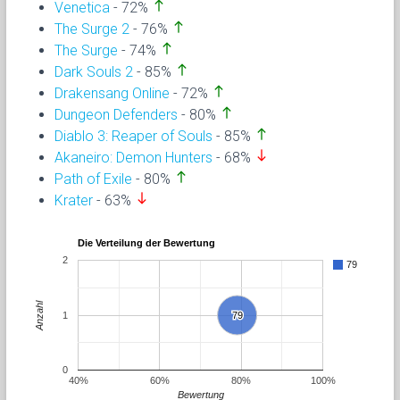
north
Venetica
- 72%
north
The Surge 2
- 76%
north
The Surge
- 74%
north
Dark Souls 2
- 85%
north
Drakensang Online
- 72%
north
Dungeon Defenders
- 80%
north
Diablo 3: Reaper of Souls
- 85%
south
Akaneiro: Demon Hunters
- 68%
north
Path of Exile
- 80%
south
Krater
- 63%
Die Verteilung der Bewertung
2
79
Anzahl
1
79
79
0
40%
60%
80%
100%
Bewertung