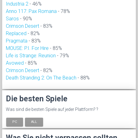
Industria 2
- 46%
Anno 117: Pax Romana
- 78%
Saros
- 90%
Crimson Desert
- 83%
Replaced
- 82%
Pragmata
- 83%
MOUSE: P.I. For Hire
- 85%
Life is Strange: Reunion
- 79%
Avowed
- 85%
Crimson Desert
- 82%
Death Stranding 2: On The Beach
- 88%
Die besten Spiele
Was sind die besten Spiele auf jeder Plattform? ?
PC
ALL
Was Sie nicht verpassen sollten