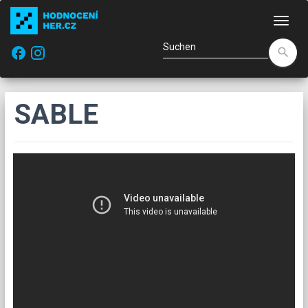
Navi
facebook
search
SABLE