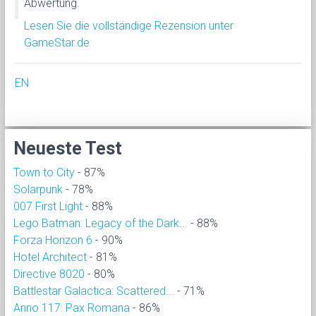
Abwertung.
Lesen Sie die vollständige Rezension unter
GameStar.de
EN
Neueste Test
Town to City
- 87%
Solarpunk
- 78%
007 First Light
- 88%
Lego Batman: Legacy of the Dark...
- 88%
Forza Horizon 6
- 90%
Hotel Architect
- 81%
Directive 8020
- 80%
Battlestar Galactica: Scattered...
- 71%
Anno 117: Pax Romana
- 86%