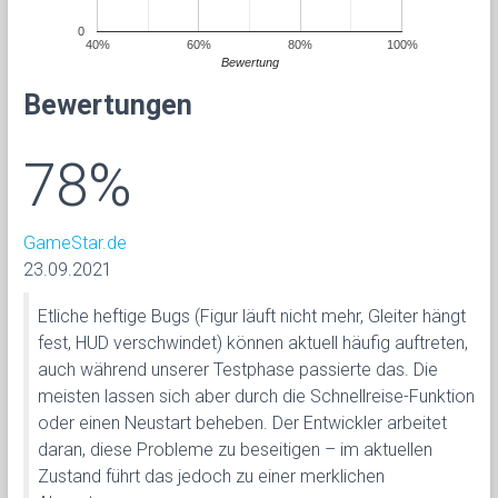
0
40%
60%
80%
100%
Bewertung
Bewertungen
78%
GameStar.de
23.09.2021
Etliche heftige Bugs (Figur läuft nicht mehr, Gleiter hängt
fest, HUD verschwindet) können aktuell häufig auftreten,
auch während unserer Testphase passierte das. Die
meisten lassen sich aber durch die Schnellreise-Funktion
oder einen Neustart beheben. Der Entwickler arbeitet
daran, diese Probleme zu beseitigen – im aktuellen
Zustand führt das jedoch zu einer merklichen