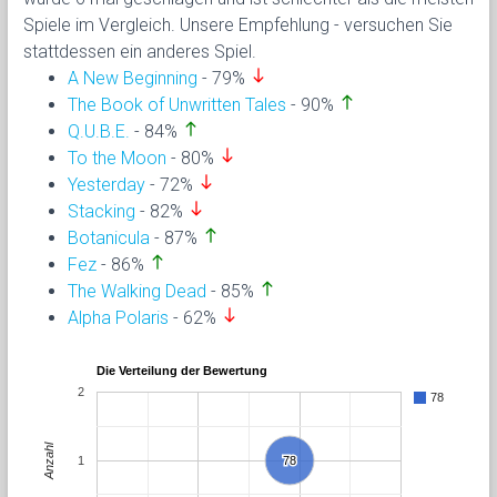
Spiele im Vergleich. Unsere Empfehlung - versuchen Sie
stattdessen ein anderes Spiel.
south
A New Beginning
- 79%
north
The Book of Unwritten Tales
- 90%
north
Q.U.B.E.
- 84%
south
To the Moon
- 80%
south
Yesterday
- 72%
south
Stacking
- 82%
north
Botanicula
- 87%
north
Fez
- 86%
north
The Walking Dead
- 85%
south
Alpha Polaris
- 62%
Die Verteilung der Bewertung
2
78
Anzahl
1
78
78