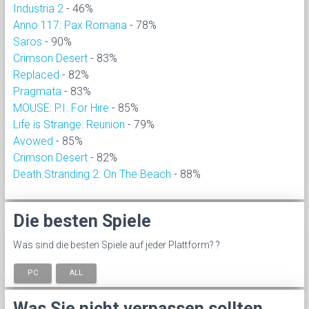
Industria 2
- 46%
Anno 117: Pax Romana
- 78%
Saros
- 90%
Crimson Desert
- 83%
Replaced
- 82%
Pragmata
- 83%
MOUSE: P.I. For Hire
- 85%
Life is Strange: Reunion
- 79%
Avowed
- 85%
Crimson Desert
- 82%
Death Stranding 2: On The Beach
- 88%
Die besten Spiele
Was sind die besten Spiele auf jeder Plattform? ?
PC
ALL
Was Sie nicht verpassen sollten