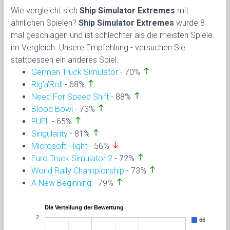
Wie vergleicht sich
Ship Simulator Extremes
mit
ähnlichen Spielen?
Ship Simulator Extremes
wurde 8
mal geschlagen und ist schlechter als die meisten Spiele
im Vergleich. Unsere Empfehlung - versuchen Sie
stattdessen ein anderes Spiel.
north
German Truck Simulator
- 70%
north
Rig'n'Roll
- 68%
north
Need For Speed Shift
- 88%
north
Blood Bowl
- 73%
north
FUEL
- 65%
north
Singularity
- 81%
south
Microsoft Flight
- 56%
north
Euro Truck Simulator 2
- 72%
north
World Rally Championship
- 73%
north
A New Beginning
- 79%
Die Verteilung der Bewertung
2
66