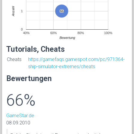
Anzahl
1
66
66
0
40%
60%
80%
100%
Bewertung
Tutorials, Cheats
Cheats
https://gamefaqs.gamespot.com/pc/971364-
ship-simulator-extremes/cheats
Bewertungen
66%
GameStar.de
08.09.2010