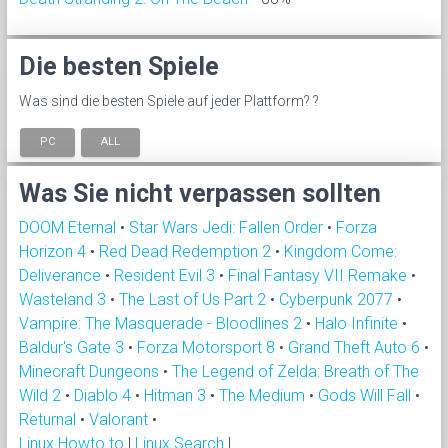
Die besten Spiele
Was sind die besten Spiele auf jeder Plattform? ?
PC
ALL
Was Sie nicht verpassen sollten
DOOM Eternal
•
Star Wars Jedi: Fallen Order
•
Forza
Horizon 4
•
Red Dead Redemption 2
•
Kingdom Come:
Deliverance
•
Resident Evil 3
•
Final Fantasy VII Remake
•
Wasteland 3
•
The Last of Us Part 2
•
Cyberpunk 2077
•
Vampire: The Masquerade - Bloodlines 2
•
Halo Infinite
•
Baldur's Gate 3
•
Forza Motorsport 8
•
Grand Theft Auto 6
•
Minecraft Dungeons
•
The Legend of Zelda: Breath of The
Wild 2
•
Diablo 4
•
Hitman 3
•
The Medium
•
Gods Will Fall
•
Returnal
•
Valorant
•
Linux Howto to
|
Linux Search
|