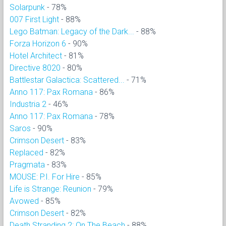
Solarpunk
- 78%
007 First Light
- 88%
Lego Batman: Legacy of the Dark...
- 88%
Forza Horizon 6
- 90%
Hotel Architect
- 81%
Directive 8020
- 80%
Battlestar Galactica: Scattered...
- 71%
Anno 117: Pax Romana
- 86%
Industria 2
- 46%
Anno 117: Pax Romana
- 78%
Saros
- 90%
Crimson Desert
- 83%
Replaced
- 82%
Pragmata
- 83%
MOUSE: P.I. For Hire
- 85%
Life is Strange: Reunion
- 79%
Avowed
- 85%
Crimson Desert
- 82%
Death Stranding 2: On The Beach
- 88%