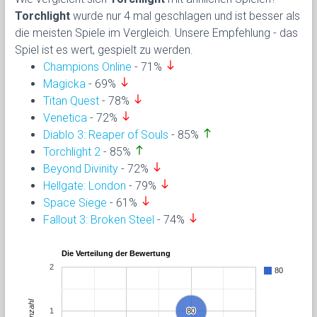
Torchlight
wurde nur 4 mal geschlagen und ist besser als
die meisten Spiele im Vergleich. Unsere Empfehlung - das
Spiel ist es wert, gespielt zu werden.
south
Champions Online
- 71%
south
Magicka
- 69%
south
Titan Quest
- 78%
south
Venetica
- 72%
north
Diablo 3: Reaper of Souls
- 85%
north
Torchlight 2
- 85%
south
Beyond Divinity
- 72%
south
Hellgate: London
- 79%
south
Space Siege
- 61%
south
Fallout 3: Broken Steel
- 74%
Die Verteilung der Bewertung
2
80
Anzahl
1
80
80