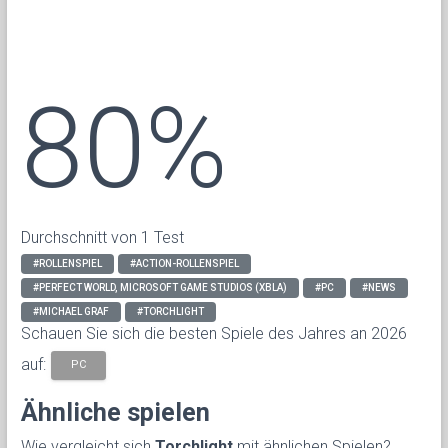
80%
Durchschnitt von 1 Test
#ROLLENSPIEL
#ACTION-ROLLENSPIEL
#PERFECT WORLD, MICROSOFT GAME STUDIOS (XBLA)
#PC
#NEWS
#MICHAEL GRAF
#TORCHLIGHT
Schauen Sie sich die besten Spiele des Jahres an 2026
auf:
PC
Ähnliche spielen
Wie vergleicht sich
Torchlight
mit ähnlichen Spielen?