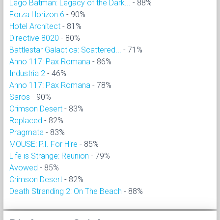
Lego Batman: Legacy of the Dark...
- 88%
Forza Horizon 6
- 90%
Hotel Architect
- 81%
Directive 8020
- 80%
Battlestar Galactica: Scattered...
- 71%
Anno 117: Pax Romana
- 86%
Industria 2
- 46%
Anno 117: Pax Romana
- 78%
Saros
- 90%
Crimson Desert
- 83%
Replaced
- 82%
Pragmata
- 83%
MOUSE: P.I. For Hire
- 85%
Life is Strange: Reunion
- 79%
Avowed
- 85%
Crimson Desert
- 82%
Death Stranding 2: On The Beach
- 88%