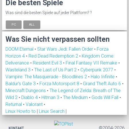
Die besten Spiele
Was sind die besten Spiele auf jeder Plattform? ?
PC
ALL
Was Sie nicht verpassen sollten
DOOM Eternal
•
Star Wars Jedi: Fallen Order
•
Forza
Horizon 4
•
Red Dead Redemption 2
•
Kingdom Come:
Deliverance
•
Resident Evil 3
•
Final Fantasy VII Remake
•
Wasteland 3
•
The Last of Us Part 2
•
Cyberpunk 2077
•
Vampire: The Masquerade - Bloodlines 2
•
Halo Infinite
•
Baldur's Gate 3
•
Forza Motorsport 8
•
Grand Theft Auto 6
•
Minecraft Dungeons
•
The Legend of Zelda: Breath of The
Wild 2
•
Diablo 4
•
Hitman 3
•
The Medium
•
Gods Will Fall
•
Returnal
•
Valorant
•
Linux Howto to
|
Linux Search
|
©2004-2026
KONTAKT