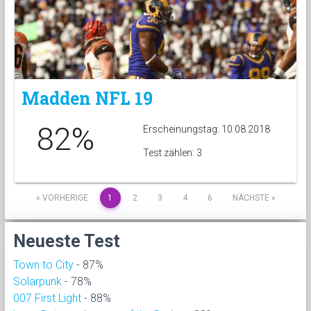
Madden NFL 19
82%
Erscheinungstag: 10.08.2018
Test zählen: 3
« VORHERIGE
1
2
3
4
6
NÄCHSTE »
Neueste Test
Town to City
- 87%
Solarpunk
- 78%
007 First Light
- 88%