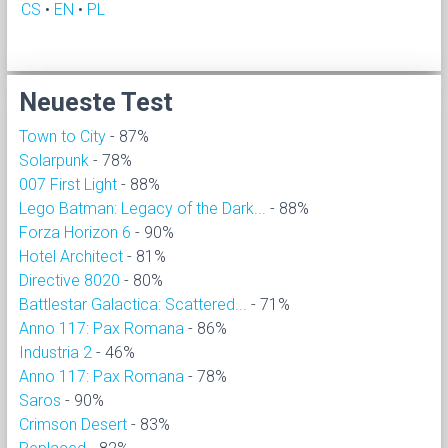
CS
•
EN
•
PL
Neueste Test
Town to City
- 87%
Solarpunk
- 78%
007 First Light
- 88%
Lego Batman: Legacy of the Dark...
- 88%
Forza Horizon 6
- 90%
Hotel Architect
- 81%
Directive 8020
- 80%
Battlestar Galactica: Scattered...
- 71%
Anno 117: Pax Romana
- 86%
Industria 2
- 46%
Anno 117: Pax Romana
- 78%
Saros
- 90%
Crimson Desert
- 83%