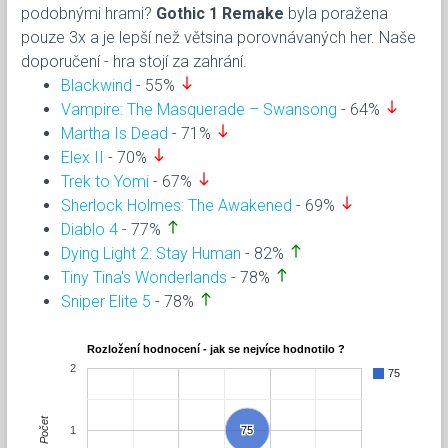
podobnými hrami?
Gothic 1 Remake
byla poražena
pouze 3x a je lepší než větsina porovnávaných her. Naše
doporučení - hra stojí za zahrání.
south
Blackwind
- 55%
south
Vampire: The Masquerade – Swansong
- 64%
south
Martha Is Dead
- 71%
south
Elex II
- 70%
south
Trek to Yomi
- 67%
south
Sherlock Holmes: The Awakened
- 69%
north
Diablo 4
- 77%
north
Dying Light 2: Stay Human
- 82%
north
Tiny Tina's Wonderlands
- 78%
north
Sniper Elite 5
- 78%
Rozložení hodnocení - jak se nejvíce hodnotilo ?
2
75
Počet
1
75
75