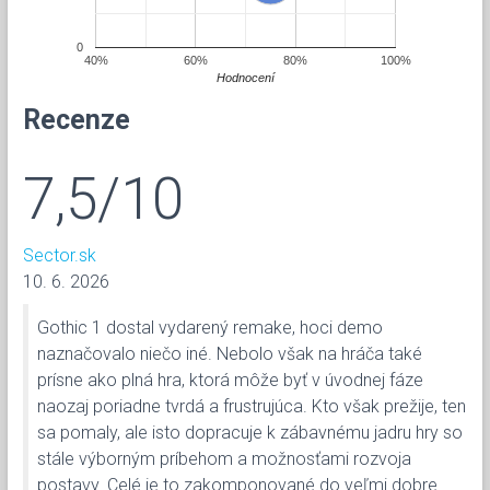
0
40%
60%
80%
100%
Hodnocení
Recenze
7,5/10
Sector.sk
10. 6. 2026
Gothic 1 dostal vydarený remake, hoci demo
naznačovalo niečo iné. Nebolo však na hráča také
prísne ako plná hra, ktorá môže byť v úvodnej fáze
naozaj poriadne tvrdá a frustrujúca. Kto však prežije, ten
sa pomaly, ale isto dopracuje k zábavnému jadru hry so
stále výborným príbehom a možnosťami rozvoja
postavy. Celé je to zakomponované do veľmi dobre