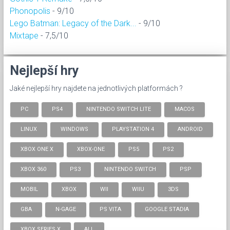
Phonopolis
- 9/10
Lego Batman: Legacy of the Dark...
- 9/10
Mixtape
- 7,5/10
Nejlepší hry
Jaké nejlepší hry najdete na jednotlivých platformách ?
PC
PS4
NINTENDO SWITCH LITE
MACOS
LINUX
WINDOWS
PLAYSTATION 4
ANDROID
XBOX ONE X
XBOX-ONE
PS5
PS2
XBOX 360
PS3
NINTENDO SWITCH
PSP
MOBIL
XBOX
WII
WIIU
3DS
GBA
N-GAGE
PS VITA
GOOGLE STADIA
XBOX SERIES X
ALL