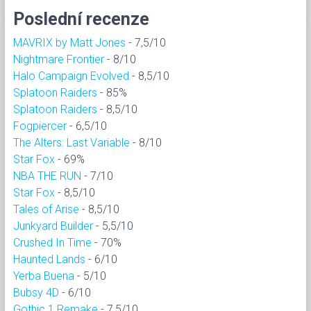
Poslední recenze
MAVRIX by Matt Jones
- 7,5/10
Nightmare Frontier
- 8/10
Halo Campaign Evolved
- 8,5/10
Splatoon Raiders
- 85%
Splatoon Raiders
- 8,5/10
Fogpiercer
- 6,5/10
The Alters: Last Variable
- 8/10
Star Fox
- 69%
NBA THE RUN
- 7/10
Star Fox
- 8,5/10
Tales of Arise
- 8,5/10
Junkyard Builder
- 5,5/10
Crushed In Time
- 70%
Haunted Lands
- 6/10
Yerba Buena
- 5/10
Bubsy 4D
- 6/10
Gothic 1 Remake
- 7,5/10