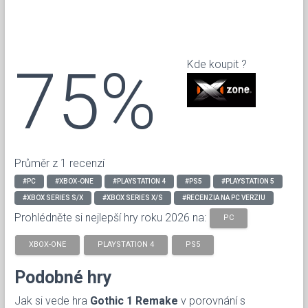
75%
Kde koupit ?
Průměr z 1 recenzí
#PC
#XBOX-ONE
#PLAYSTATION 4
#PS5
#PLAYSTATION 5
#XBOX SERIES S/X
#XBOX SERIES X/S
#RECENZIA NA PC VERZIU
Prohlédněte si nejlepší hry roku 2026 na:
PC
XBOX-ONE
PLAYSTATION 4
PS5
Podobné hry
Jak si vede hra
Gothic 1 Remake
v porovnání s