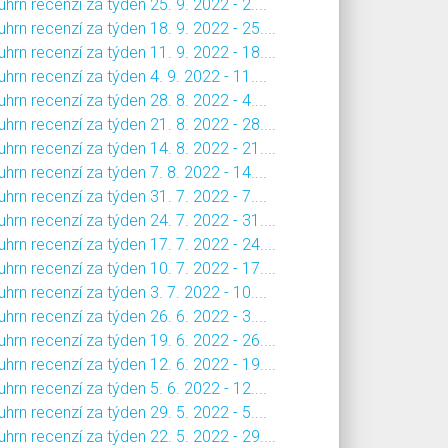
hrn recenzí za týden 25. 9. 2022 - 2....
hrn recenzí za týden 18. 9. 2022 - 25....
hrn recenzí za týden 11. 9. 2022 - 18....
hrn recenzí za týden 4. 9. 2022 - 11....
hrn recenzí za týden 28. 8. 2022 - 4....
hrn recenzí za týden 21. 8. 2022 - 28....
hrn recenzí za týden 14. 8. 2022 - 21....
hrn recenzí za týden 7. 8. 2022 - 14....
hrn recenzí za týden 31. 7. 2022 - 7....
hrn recenzí za týden 24. 7. 2022 - 31....
hrn recenzí za týden 17. 7. 2022 - 24....
hrn recenzí za týden 10. 7. 2022 - 17....
hrn recenzí za týden 3. 7. 2022 - 10....
hrn recenzí za týden 26. 6. 2022 - 3....
hrn recenzí za týden 19. 6. 2022 - 26....
hrn recenzí za týden 12. 6. 2022 - 19....
hrn recenzí za týden 5. 6. 2022 - 12....
hrn recenzí za týden 29. 5. 2022 - 5....
hrn recenzí za týden 22. 5. 2022 - 29....