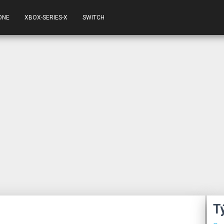
ONE
XBOX-SERIES-X
SWITCH
T