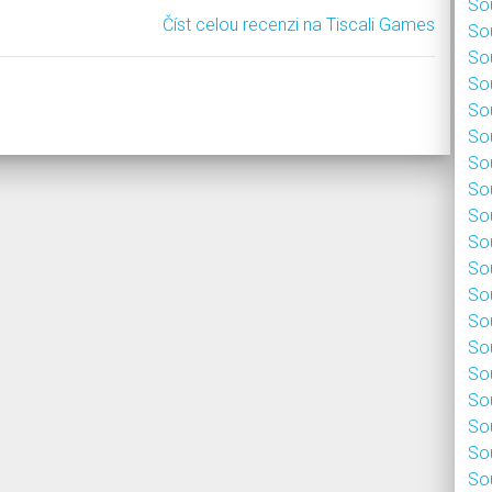
Sou
Číst celou recenzi na Tiscali Games
Sou
Sou
Sou
Sou
Sou
Sou
Sou
Sou
Sou
Sou
Sou
Sou
Sou
Sou
Sou
Sou
Sou
Sou