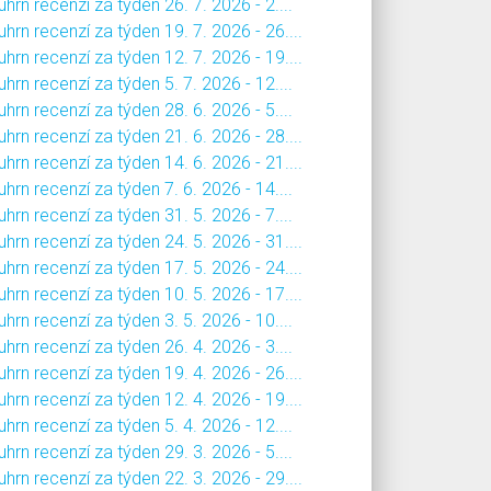
hrn recenzí za týden 26. 7. 2026 - 2....
hrn recenzí za týden 19. 7. 2026 - 26....
hrn recenzí za týden 12. 7. 2026 - 19....
hrn recenzí za týden 5. 7. 2026 - 12....
hrn recenzí za týden 28. 6. 2026 - 5....
hrn recenzí za týden 21. 6. 2026 - 28....
hrn recenzí za týden 14. 6. 2026 - 21....
hrn recenzí za týden 7. 6. 2026 - 14....
hrn recenzí za týden 31. 5. 2026 - 7....
hrn recenzí za týden 24. 5. 2026 - 31....
hrn recenzí za týden 17. 5. 2026 - 24....
hrn recenzí za týden 10. 5. 2026 - 17....
hrn recenzí za týden 3. 5. 2026 - 10....
hrn recenzí za týden 26. 4. 2026 - 3....
hrn recenzí za týden 19. 4. 2026 - 26....
hrn recenzí za týden 12. 4. 2026 - 19....
hrn recenzí za týden 5. 4. 2026 - 12....
hrn recenzí za týden 29. 3. 2026 - 5....
hrn recenzí za týden 22. 3. 2026 - 29....