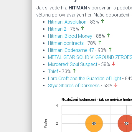
Jak si vede hra
HITMAN
v porovnání s podob
větsina porovnávaných her. Naše doporučení - z
north
Hitman: Absolution
- 83%
north
Hitman 2
- 76%
north
Hitman: Blood Money
- 88%
north
Hitman contracts
- 78%
north
Hitman: Codename 47
- 90%
METAL GEAR SOLID V: GROUND ZEROE
south
Murdered: Soul Suspect
- 58%
north
Thief
- 73%
Lara Croft and the Guardian of Light
- 8
south
Styx: Shards of Darkness
- 63%
Rozložení hodnocení - jak se nejvíce hodno
4
Počet
2
60
60
70
70