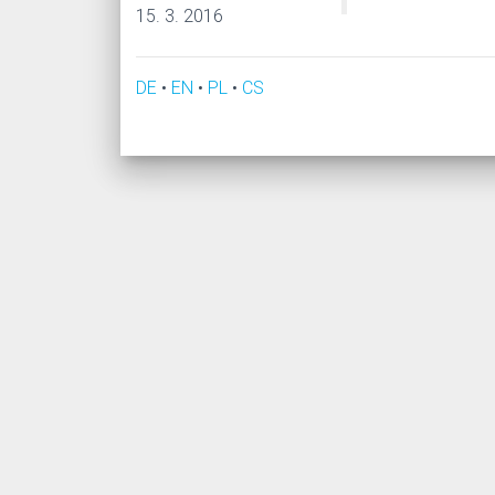
15. 3. 2016
DE
•
EN
•
PL
•
CS