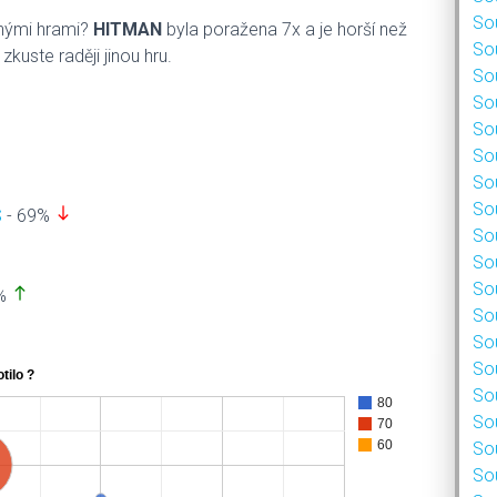
Sou
nými hrami?
HITMAN
byla poražena 7x a je horší než
Sou
kuste raději jinou hru.
Sou
Sou
Sou
Sou
Sou
Sou
south
S
- 69%
Sou
Sou
Sou
north
4%
Sou
Sou
Sou
tilo ?
Sou
80
Sou
70
60
Sou
Sou