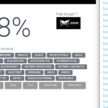
Sou
Sou
8%
Kde koupit ?
Sou
Sou
Sou
Sou
Sou
Sou
 recenzí
Sou
Sou
#WINDOWS
#MACOS
#LINUX
#PLAYSTATION 4
#AKCE
Sou
N
#SQUARE ENIX
#IO INTERACTIVE
#POŘÁDNÁ VÝZVA
Sou
: BLOOD MONEY
#HITMAN: ABSOLUTION
#HITMAN: CONTRACTS
Sou
IT
#HOLÝ FAKT
#PŘEDKRM
#PACK
#PATRO
Sou
Í THE
#INTRO
#MALÁ OCHUTNÁVKA
#INTRO PACK
Sou
XBOX
PS4
XBOX-ONE
WINDOWS
Sou
Sou
Sou
Sou