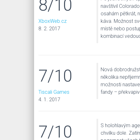
8/10
navštívil Colorad
osahám pětkrát, n
XboxWeb.cz
káva. Možnost sv
8. 2. 2017
místě nebo postupe
kombinací vedoucíc
7/10
Nová dobrodružst
několika nepříjem
možnosti nastaven
Tiscali Games
fandy – překvapi
4. 1. 2017
7/10
S holohlavým agen
chvilku dole. Zatí