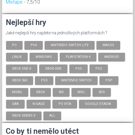
Mixtape
- 7,5/10
Nejlepší hry
Jaké nejlepší hry najdete na jednotlivých platformách ?
PC
PS4
NINTENDO SWITCH LITE
MACOS
LINUX
WINDOWS
PLAYSTATION 4
ANDROID
XBOX ONE X
XBOX-ONE
PS5
PS2
XBOX 360
PS3
NINTENDO SWITCH
PSP
MOBIL
XBOX
WII
WIIU
3DS
GBA
N-GAGE
PS VITA
GOOGLE STADIA
XBOX SERIES X
ALL
Co by ti nemělo utéct