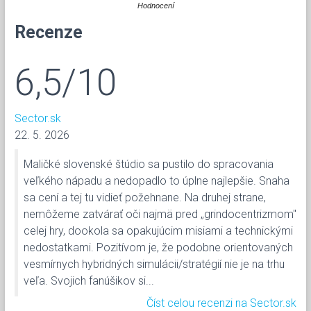
Hodnocení
Recenze
6,5/10
Sector.sk
22. 5. 2026
Maličké slovenské štúdio sa pustilo do spracovania
veľkého nápadu a nedopadlo to úplne najlepšie. Snaha
sa cení a tej tu vidieť požehnane. Na druhej strane,
nemôžeme zatvárať oči najmä pred „grindocentrizmom"
celej hry, dookola sa opakujúcim misiami a technickými
nedostatkami. Pozitívom je, že podobne orientovaných
vesmírnych hybridných simulácii/stratégií nie je na trhu
veľa. Svojich fanúšikov si...
Číst celou recenzi na Sector.sk