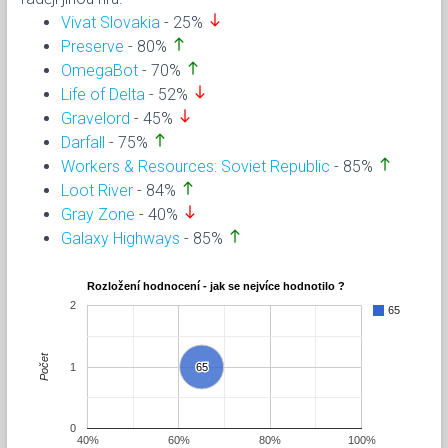
south
Vivat Slovakia
- 25%
north
Preserve
- 80%
north
OmegaBot
- 70%
south
Life of Delta
- 52%
south
Gravelord
- 45%
north
Darfall
- 75%
north
Workers & Resources: Soviet Republic
- 85%
north
Loot River
- 84%
south
Gray Zone
- 40%
north
Galaxy Highways
- 85%
Rozložení hodnocení - jak se nejvíce hodnotilo ?
2
65
Počet
1
65
65
0
40%
60%
80%
100%