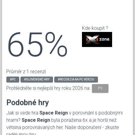
65%
Kde koupit ?
Průměr z 1 recenzí
#PC
#SLOVENSKÉ HRY
#RECENZIA NA PC VERZIU
Prohlédněte si nejlepší hry roku 2026 na:
PC
Podobné hry
Jak si vede hra
Space Reign
v porovnání s podobnými
hrami?
Space Reign
byla poražena 6x a je horší než
větsina porovnávaných her. Naše doporučení - zkuste
raději jinou hru.