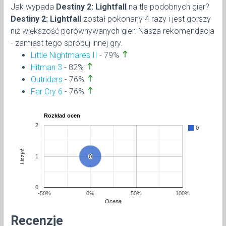
Jak wypada
Destiny 2: Lightfall
na tle podobnych gier?
Destiny 2: Lightfall
został pokonany 4 razy i jest gorszy
niż większość porównywanych gier. Nasza rekomendacja
- zamiast tego spróbuj innej gry.
north
Little Nightmares II
- 79%
north
Hitman 3
- 82%
north
Outriders
- 76%
north
Far Cry 6
- 76%
Rozkład ocen
2
0
Liczyć
1
0
0
0
-50%
0%
50%
100%
Ocena
Recenzje