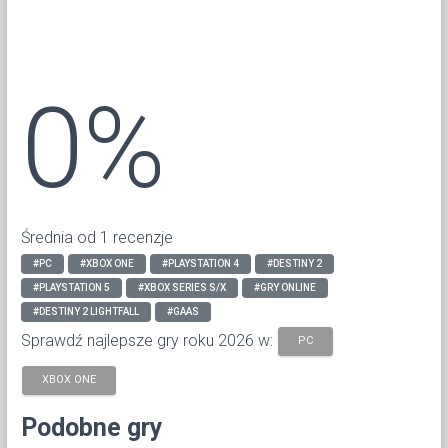
0%
Średnia od 1 recenzje
#PC
#XBOX ONE
#PLAYSTATION 4
#DESTINY 2
#PLAYSTATION 5
#XBOX SERIES S/X
#GRY ONLINE
#DESTINY 2 LIGHTFALL
#GAAS
Sprawdź najlepsze gry roku 2026 w:
PC
XBOX ONE
Podobne gry