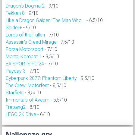
Dragon’s Dogma 2
- 9/10
Tekken 8
- 9/10
Like a Dragon Gaiden: The Man Who...
- 6,5/10
Spider+
- 9/10
Lords of the Fallen
- 7/10
Assassin's Creed Mirage
- 7,5/10
Forza Motorsport
- 7/10
Mortal Kombat 1
- 8,5/10
EA SPORTS FC 24
- 7/10
Payday 3
- 7/10
Cyberpunk 2077: Phantom Liberty
- 9,5/10
The Crew: Motorfest
- 8,5/10
Starfield
- 8,5/10
Immortals of Aveum
- 5,5/10
Trepang2
- 8/10
LEGO 2K Drive
- 6/10
Najlepsze gry