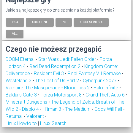
Jakie są najlepsze gry do znalezienia na każdej platformie ?
PS4
XBOX ONE
PC
XBOX SERIES X
ALL
Czego nie możesz przegapić
DOOM Eternal
•
Star Wars Jedi: Fallen Order
•
Forza
Horizon 4
•
Red Dead Redemption 2
•
Kingdom Come:
Deliverance
•
Resident Evil 3
•
Final Fantasy VII Remake
•
Wasteland 3
•
The Last of Us Part 2
•
Cyberpunk 2077
•
Vampire: The Masquerade - Bloodlines 2
•
Halo Infinite
•
Baldur's Gate 3
•
Forza Motorsport 8
•
Grand Theft Auto 6
•
Minecraft Dungeons
•
The Legend of Zelda: Breath of The
Wild 2
•
Diablo 4
•
Hitman 3
•
The Medium
•
Gods Will Fall
•
Returnal
•
Valorant
•
Linux Howto to
|
Linux Search
|