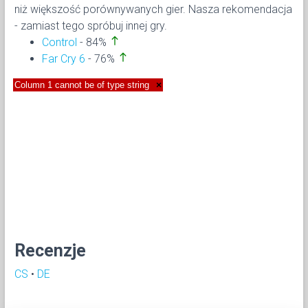
niż większość porównywanych gier. Nasza rekomendacja
- zamiast tego spróbuj innej gry.
north
Control
- 84%
north
Far Cry 6
- 76%
Column 1 cannot be of type string
×
Recenzje
CS
•
DE