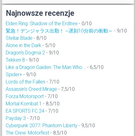
Najnowsze recenzje
Elden Ring: Shadow of the Erdtree
- 0/10
緊急！デンジャラス出勤！ ~遅刻10分前の衝動～
- 9/10
Stellar Blade
- 8/10
Alone in the Dark
- 5/10
Dragon’s Dogma 2
- 9/10
Tekken 8
- 9/10
Like a Dragon Gaiden: The Man Who...
- 6,5/10
Spider+
- 9/10
Lords of the Fallen
- 7/10
Assassin's Creed Mirage
- 7,5/10
Forza Motorsport
- 7/10
Mortal Kombat 1
- 8,5/10
EA SPORTS FC 24
- 7/10
Payday 3
- 7/10
Cyberpunk 2077: Phantom Liberty
- 9,5/10
The Crew: Motorfest
- 8,5/10