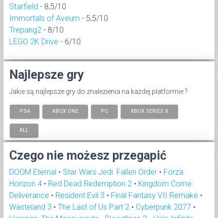
Starfield
- 8,5/10
Immortals of Aveum
- 5,5/10
Trepang2
- 8/10
LEGO 2K Drive
- 6/10
Najlepsze gry
Jakie są najlepsze gry do znalezienia na każdej platformie ?
PS4
XBOX ONE
PC
XBOX SERIES X
ALL
Czego nie możesz przegapić
DOOM Eternal
•
Star Wars Jedi: Fallen Order
•
Forza
Horizon 4
•
Red Dead Redemption 2
•
Kingdom Come:
Deliverance
•
Resident Evil 3
•
Final Fantasy VII Remake
•
Wasteland 3
•
The Last of Us Part 2
•
Cyberpunk 2077
•