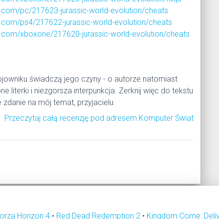
com/pc/217623-jurassic-world-evolution/cheats
com/ps4/217622-jurassic-world-evolution/cheats
.com/xboxone/217620-jurassic-world-evolution/cheats
owniku świadczą jego czyny - o autorze natomiast
e literki i niezgorsza interpunkcja. Zerknij więc do tekstu
 zdanie na mój temat, przyjacielu.
Przeczytaj całą recenzję pod adresem Komputer Świat
orza Horizon 4
•
Red Dead Redemption 2
•
Kingdom Come: Deli