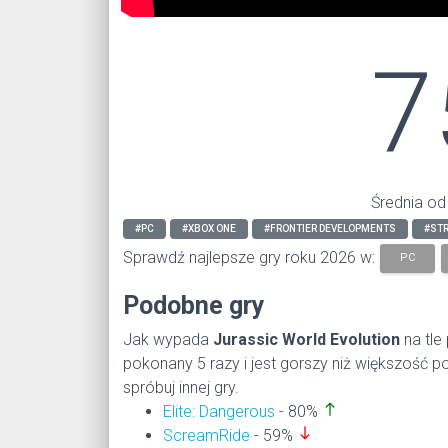
7
Średnia od
#PC
#XBOX ONE
#FRONTIER DEVELOPMENTS
#STR
Sprawdź najlepsze gry roku 2026 w:
PC
Podobne gry
Jak wypada
Jurassic World Evolution
na tle
pokonany 5 razy i jest gorszy niż większość
spróbuj innej gry.
north
Elite: Dangerous
- 80%
south
ScreamRide
- 59%