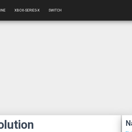
ONE
XBOX-SERIES-X
SWITCH
olution
N