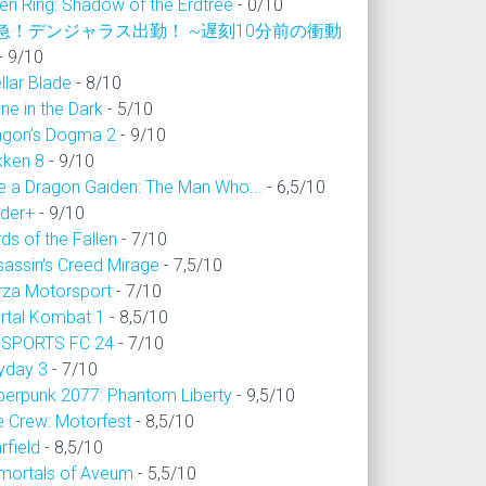
en Ring: Shadow of the Erdtree
- 0/10
急！デンジャラス出勤！ ~遅刻10分前の衝動
- 9/10
llar Blade
- 8/10
ne in the Dark
- 5/10
agon’s Dogma 2
- 9/10
kken 8
- 9/10
ke a Dragon Gaiden: The Man Who...
- 6,5/10
ider+
- 9/10
ds of the Fallen
- 7/10
sassin's Creed Mirage
- 7,5/10
rza Motorsport
- 7/10
rtal Kombat 1
- 8,5/10
 SPORTS FC 24
- 7/10
yday 3
- 7/10
berpunk 2077: Phantom Liberty
- 9,5/10
e Crew: Motorfest
- 8,5/10
rfield
- 8,5/10
mortals of Aveum
- 5,5/10