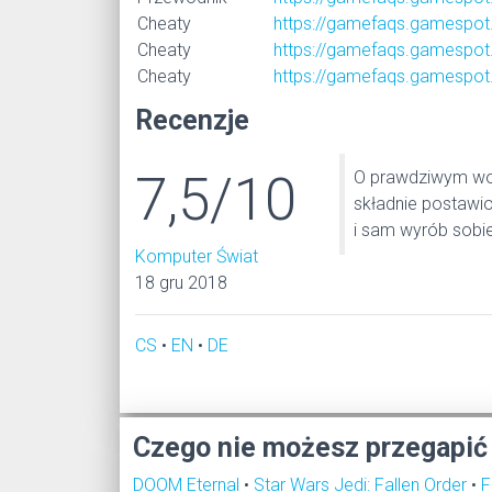
Cheaty
https://gamefaqs.gamespot.
Cheaty
https://gamefaqs.gamespot.
Cheaty
https://gamefaqs.gamespot
Recenzje
7,5/10
O prawdziwym woj
składnie postawion
i sam wyrób sobie
Komputer Świat
18 gru 2018
CS
•
EN
•
DE
Czego nie możesz przegapić
DOOM Eternal
•
Star Wars Jedi: Fallen Order
•
F