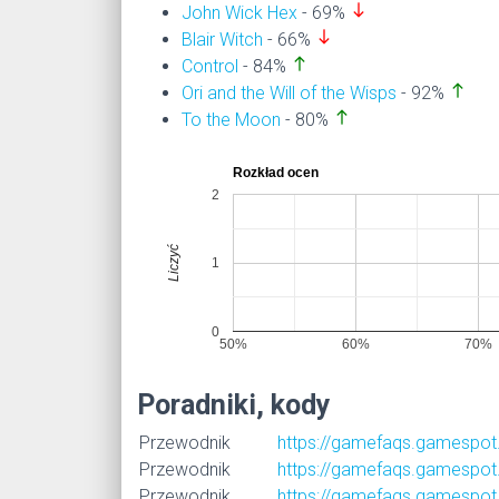
south
John Wick Hex
- 69%
south
Blair Witch
- 66%
north
Control
- 84%
north
Ori and the Will of the Wisps
- 92%
north
To the Moon
- 80%
Rozkład ocen
2
Liczyć
1
0
50%
60%
70%
Poradniki, kody
Przewodnik
https://gamefaqs.gamespot.
Przewodnik
https://gamefaqs.gamespot.
Przewodnik
https://gamefaqs.gamespot