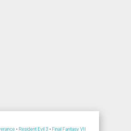
verance
•
Resident Evil 3
•
Final Fantasy VII