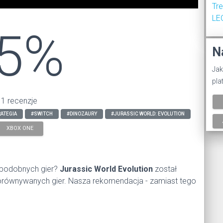
Tr
LE
5%
N
Jak
pla
 1 recenzje
ATEGIA
#SWITCH
#DINOZAURY
#JURASSIC WORLD: EVOLUTION
XBOX ONE
 podobnych gier?
Jurassic World Evolution
został
 porównywanych gier. Nasza rekomendacja - zamiast tego