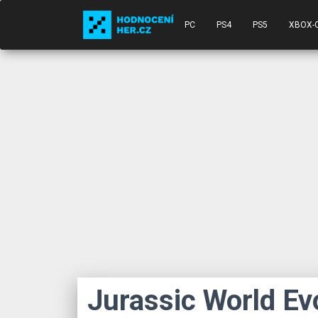
PC
PS4
PS5
XBOX-
Jurassic World Ev