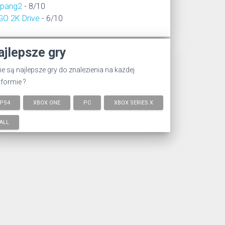
epang2
- 8/10
GO 2K Drive
- 6/10
ajlepsze gry
ie są najlepsze gry do znalezienia na każdej
tformie ?
PS4
XBOX ONE
PC
XBOX SERIES X
ALL