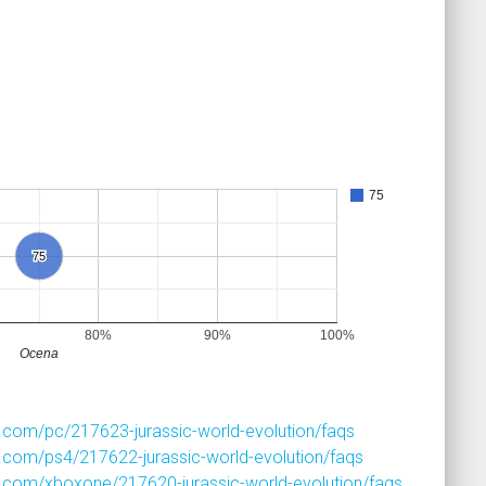
75
75
75
80%
90%
100%
Ocena
com/pc/217623-jurassic-world-evolution/faqs
com/ps4/217622-jurassic-world-evolution/faqs
.com/xboxone/217620-jurassic-world-evolution/faqs