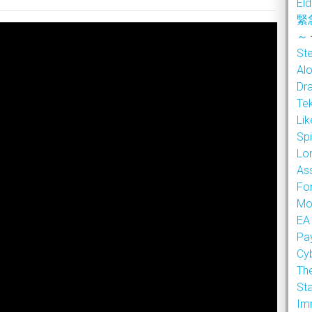
Eld
緊
～
Ste
Alo
Dr
Te
Li
Sp
Lor
As
Fo
Mo
EA
Pa
Cy
Th
Sta
Im