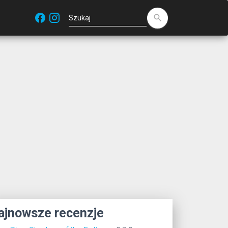
facebook
search
ajnowsze recenzje