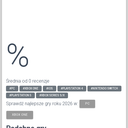
%
Średnia od 0 recenzje
#PC
#XBOX ONE
#IOS
#PLAYSTATION 4
#NINTENDO SWITCH
#PLAYSTATION 5
#XBOX SERIES S/X
Sprawdź najlepsze gry roku 2026 w:
PC
XBOX ONE