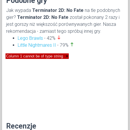
Podobne gry
Jak wypada
Terminator 2D: No Fate
na tle podobnych
gier?
Terminator 2D: No Fate
został pokonany 2 razy i
jest gorszy niż większość porównywanych gier. Nasza
rekomendacja - zamiast tego spróbuj innej gry.
south
Lego Brawls
- 42%
north
Little Nightmares II
- 79%
Column 1 cannot be of type string
×
Recenzje