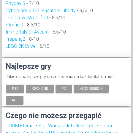
Payday 3
- 7/10
Cyberpunk 2077: Phantom Liberty
- 9,5/10
The Crew: Motorfest
- 8,5/10
Starfield
- 8,5/10
Immortals of Aveum
- 5,5/10
Trepang2
- 8/10
LEGO 2K Drive
- 6/10
Najlepsze gry
Jakie są najlepsze gry do znalezienia na każdej platformie ?
PS4
XBOX ONE
PC
XBOX SERIES X
ALL
Czego nie możesz przegapić
DOOM Eternal
•
Star Wars Jedi: Fallen Order
•
Forza
Horizon 4
•
Red Dead Redemption 2
•
Kingdom Come: