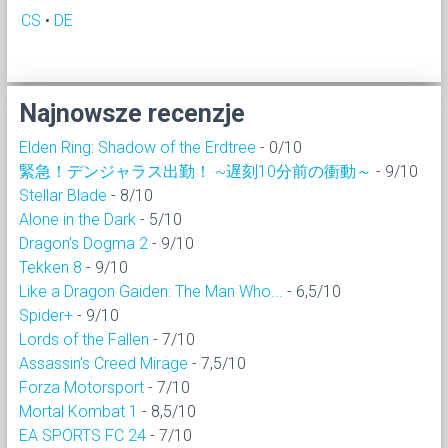
CS
•
DE
Najnowsze recenzje
Elden Ring: Shadow of the Erdtree
- 0/10
緊急！デンジャラス出勤！ ~遅刻10分前の衝動～
- 9/10
Stellar Blade
- 8/10
Alone in the Dark
- 5/10
Dragon’s Dogma 2
- 9/10
Tekken 8
- 9/10
Like a Dragon Gaiden: The Man Who...
- 6,5/10
Spider+
- 9/10
Lords of the Fallen
- 7/10
Assassin's Creed Mirage
- 7,5/10
Forza Motorsport
- 7/10
Mortal Kombat 1
- 8,5/10
EA SPORTS FC 24
- 7/10