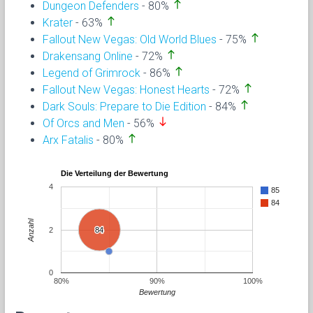
north
Dungeon Defenders
- 80%
north
Krater
- 63%
north
Fallout New Vegas: Old World Blues
- 75%
north
Drakensang Online
- 72%
north
Legend of Grimrock
- 86%
north
Fallout New Vegas: Honest Hearts
- 72%
north
Dark Souls: Prepare to Die Edition
- 84%
south
Of Orcs and Men
- 56%
north
Arx Fatalis
- 80%
Die Verteilung der Bewertung
4
85
84
Anzahl
2
84
84
0
80%
90%
100%
Bewertung