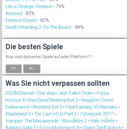
Life is Strange: Reunion
- 79%
Avowed
- 85%
Crimson Desert
- 82%
Death Stranding 2: On The Beach
- 88%
Die besten Spiele
Was sind die besten Spiele auf jeder Plattform? ?
PC
ALL
Was Sie nicht verpassen sollten
DOOM Eternal
•
Star Wars Jedi: Fallen Order
•
Forza
Horizon 4
•
Red Dead Redemption 2
•
Kingdom Come:
Deliverance
•
Resident Evil 3
•
Final Fantasy VII Remake
•
Wasteland 3
•
The Last of Us Part 2
•
Cyberpunk 2077
•
Vampire: The Masquerade - Bloodlines 2
•
Halo Infinite
•
Baldur's Gate 3
•
Forza Motorsport 8
•
Grand Theft Auto 6
•