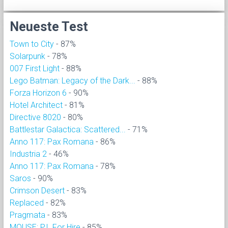
Neueste Test
Town to City
- 87%
Solarpunk
- 78%
007 First Light
- 88%
Lego Batman: Legacy of the Dark...
- 88%
Forza Horizon 6
- 90%
Hotel Architect
- 81%
Directive 8020
- 80%
Battlestar Galactica: Scattered...
- 71%
Anno 117: Pax Romana
- 86%
Industria 2
- 46%
Anno 117: Pax Romana
- 78%
Saros
- 90%
Crimson Desert
- 83%
Replaced
- 82%
Pragmata
- 83%
MOUSE: P.I. For Hire
- 85%