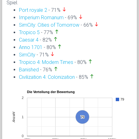
Spiel.
south
Port royale 2
- 71%
south
Imperium Romanum
- 69%
south
SimCity: Cities of Tomorrow
- 66%
north
Tropico 5
- 77%
north
Caesar 4
- 82%
north
Anno 1701
- 80%
south
SimCity
- 71%
north
Tropico 4: Modern Times
- 80%
north
Banished
- 76%
north
Civilization 4: Colonization
- 85%
Die Verteilung der Bewertung
2
79
Anzahl
1
79
79
0