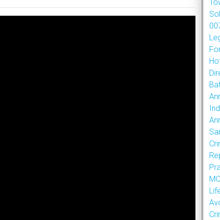
To
So
007
Le
Fo
Hot
Dir
Bat
An
Ind
An
Sa
Cr
Re
Pr
MOU
Lif
Av
Cr