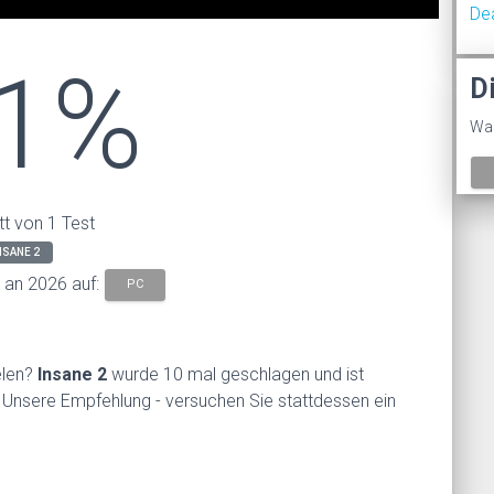
De
1%
D
Was
tt von 1 Test
NSANE 2
s an 2026 auf:
PC
elen?
Insane 2
wurde 10 mal geschlagen und ist
. Unsere Empfehlung - versuchen Sie stattdessen ein