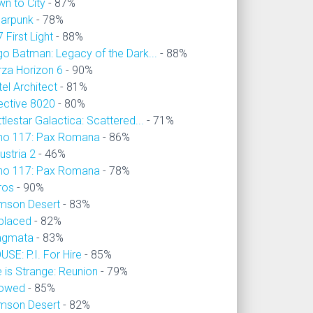
wn to City
- 87%
larpunk
- 78%
 First Light
- 88%
go Batman: Legacy of the Dark...
- 88%
rza Horizon 6
- 90%
el Architect
- 81%
ective 8020
- 80%
tlestar Galactica: Scattered...
- 71%
no 117: Pax Romana
- 86%
ustria 2
- 46%
no 117: Pax Romana
- 78%
ros
- 90%
imson Desert
- 83%
placed
- 82%
agmata
- 83%
SE: P.I. For Hire
- 85%
e is Strange: Reunion
- 79%
owed
- 85%
imson Desert
- 82%