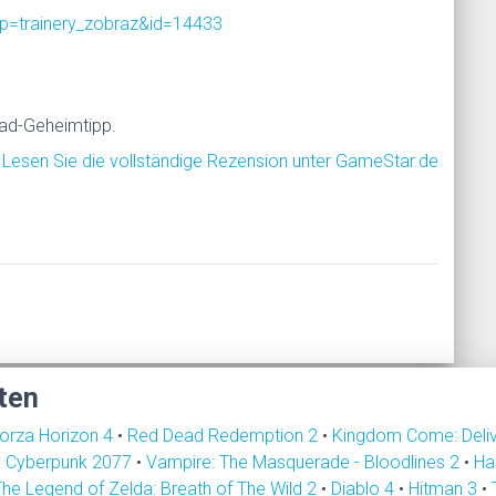
p=trainery_zobraz&id=14433
oad-Geheimtipp.
Lesen Sie die vollständige Rezension unter GameStar.de
ten
orza Horizon 4
•
Red Dead Redemption 2
•
Kingdom Come: Deli
•
Cyberpunk 2077
•
Vampire: The Masquerade - Bloodlines 2
•
Ha
The Legend of Zelda: Breath of The Wild 2
•
Diablo 4
•
Hitman 3
•