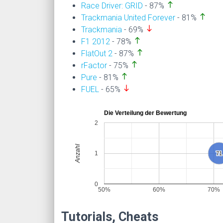
north
Race Driver: GRID
- 87%
north
Trackmania United Forever
- 81%
south
Trackmania
- 69%
north
F1 2012
- 78%
north
FlatOut 2
- 87%
north
rFactor
- 75%
north
Pure
- 81%
south
FUEL
- 65%
Die Verteilung der Bewertung
2
Anzahl
1
71
71
0
50%
60%
70%
Tutorials, Cheats