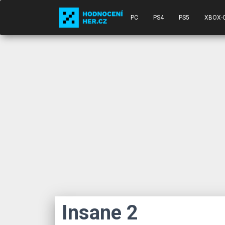
PC
PS4
PS5
XBOX-
Insane 2