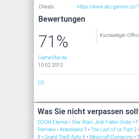
Cheats
https://www.abcgames.cz/?
Bewertungen
71%
Kurzweiliger Offr
GameStar.de
10.02.2012
CS
Was Sie nicht verpassen soll
DOOM Eternal
•
Star Wars Jedi: Fallen Order
•
F
Remake
•
Wasteland 3
•
The Last of Us Part 2
8
•
Grand Theft Auto 6
•
Minecraft Dungeons
•