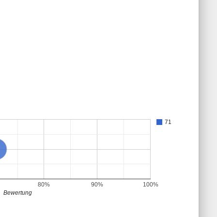
71
80%
90%
100%
Bewertung