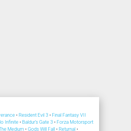
verance
•
Resident Evil 3
•
Final Fantasy VII
lo Infinite
•
Baldur's Gate 3
•
Forza Motorsport
The Medium
•
Gods Will Fall
•
Returnal
•