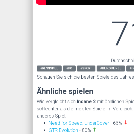
7
Durchschni
#RENNSPIEL
#PC
#SPORT
#HEIKO KLINGE
#I
Schauen Sie sich die besten Spiele des Jahre
Ähnliche spielen
Wie vergleicht sich
Insane 2
mit ähnlichen Spi
schlechter als die meisten Spiele im Vergleich
anderes Spiel.
south
Need for Speed: UnderCover
- 66%
north
GTR Evolution
- 80%