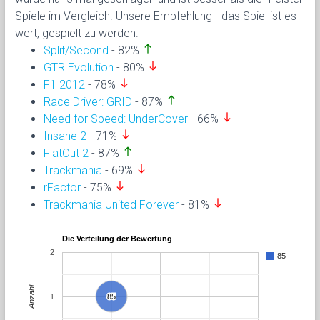
Spiele im Vergleich. Unsere Empfehlung - das Spiel ist es
wert, gespielt zu werden.
north
Split/Second
- 82%
south
GTR Evolution
- 80%
south
F1 2012
- 78%
north
Race Driver: GRID
- 87%
south
Need for Speed: UnderCover
- 66%
south
Insane 2
- 71%
north
FlatOut 2
- 87%
south
Trackmania
- 69%
south
rFactor
- 75%
south
Trackmania United Forever
- 81%
Die Verteilung der Bewertung
2
85
Anzahl
1
85
85