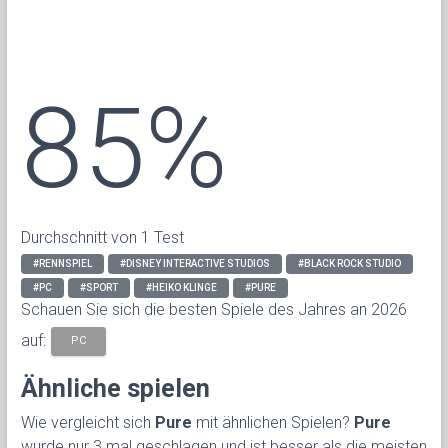
85%
Durchschnitt von 1 Test
#RENNSPIEL
#DISNEY INTERACTIVE STUDIOS
#BLACK ROCK STUDIO
#PC
#SPORT
#HEIKO KLINGE
#PURE
Schauen Sie sich die besten Spiele des Jahres an 2026
auf:
PC
Ähnliche spielen
Wie vergleicht sich
Pure
mit ähnlichen Spielen?
Pure
wurde nur 3 mal geschlagen und ist besser als die meisten