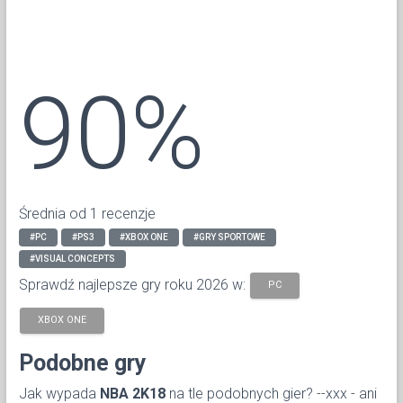
90%
Średnia od 1 recenzje
#PC
#PS3
#XBOX ONE
#GRY SPORTOWE
#VISUAL CONCEPTS
Sprawdź najlepsze gry roku 2026 w:
PC
XBOX ONE
Podobne gry
Jak wypada
NBA 2K18
na tle podobnych gier? --xxx - ani