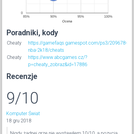
0
85%
90%
95%
100%
Ocena
Poradniki, kody
Cheaty
https://gamefaqs.gamespot.com/ps3/209678-
nba-2k18/cheats
Cheaty
https://www.abcgames.cz/?
p=cheaty_zobraz&id=17886
Recenzje
9/10
Komputer Świat
18 gru 2018
Nigdy żadnej grze nie wystawiłem 10/10, a pozycja