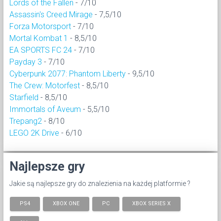
Lords of the Fallen
- 7/10
Assassin's Creed Mirage
- 7,5/10
Forza Motorsport
- 7/10
Mortal Kombat 1
- 8,5/10
EA SPORTS FC 24
- 7/10
Payday 3
- 7/10
Cyberpunk 2077: Phantom Liberty
- 9,5/10
The Crew: Motorfest
- 8,5/10
Starfield
- 8,5/10
Immortals of Aveum
- 5,5/10
Trepang2
- 8/10
LEGO 2K Drive
- 6/10
Najlepsze gry
Jakie są najlepsze gry do znalezienia na każdej platformie ?
PS4
XBOX ONE
PC
XBOX SERIES X