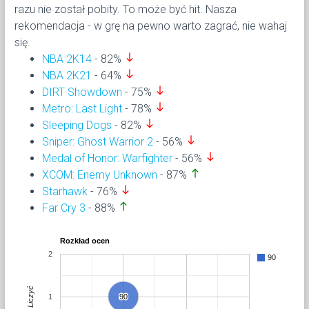
razu nie został pobity. To może być hit. Nasza
rekomendacja - w grę na pewno warto zagrać, nie wahaj
się.
south
NBA 2K14
- 82%
south
NBA 2K21
- 64%
south
DIRT Showdown
- 75%
south
Metro: Last Light
- 78%
south
Sleeping Dogs
- 82%
south
Sniper: Ghost Warrior 2
- 56%
south
Medal of Honor: Warfighter
- 56%
north
XCOM: Enemy Unknown
- 87%
south
Starhawk
- 76%
north
Far Cry 3
- 88%
Rozkład ocen
2
90
Liczyć
1
90
90