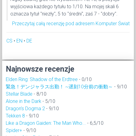
wyjściowa każdego tytułu to 1/10. Na mojej skali 6
oznacza tytuł "niezły", 5 to "średni", zaś 7 - "dobry".
Przeczytaj całą recenzję pod adresem Komputer Świat
CS
•
EN
•
DE
Najnowsze recenzje
Elden Ring: Shadow of the Erdtree
- 0/10
緊急！デンジャラス出勤！ ~遅刻10分前の衝動～
- 9/10
Stellar Blade
- 8/10
Alone in the Dark
- 5/10
Dragon’s Dogma 2
- 9/10
Tekken 8
- 9/10
Like a Dragon Gaiden: The Man Who...
- 6,5/10
Spider+
- 9/10