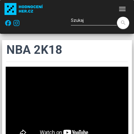
Naw
facebook
search
NBA 2K18