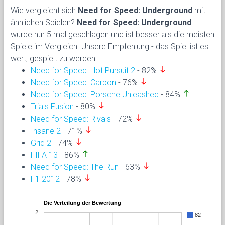
Wie vergleicht sich
Need for Speed: Underground
mit
ähnlichen Spielen?
Need for Speed: Underground
wurde nur 5 mal geschlagen und ist besser als die meisten
Spiele im Vergleich. Unsere Empfehlung - das Spiel ist es
wert, gespielt zu werden.
south
Need for Speed: Hot Pursuit 2
- 82%
south
Need for Speed: Carbon
- 76%
north
Need for Speed: Porsche Unleashed
- 84%
south
Trials Fusion
- 80%
south
Need for Speed: Rivals
- 72%
south
Insane 2
- 71%
south
Grid 2
- 74%
north
FIFA 13
- 86%
south
Need for Speed: The Run
- 63%
south
F1 2012
- 78%
Die Verteilung der Bewertung
2
82