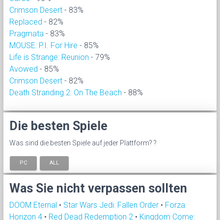
Crimson Desert
- 83%
Replaced
- 82%
Pragmata
- 83%
MOUSE: P.I. For Hire
- 85%
Life is Strange: Reunion
- 79%
Avowed
- 85%
Crimson Desert
- 82%
Death Stranding 2: On The Beach
- 88%
Die besten Spiele
Was sind die besten Spiele auf jeder Plattform? ?
PC
ALL
Was Sie nicht verpassen sollten
DOOM Eternal
•
Star Wars Jedi: Fallen Order
•
Forza
Horizon 4
•
Red Dead Redemption 2
•
Kingdom Come: