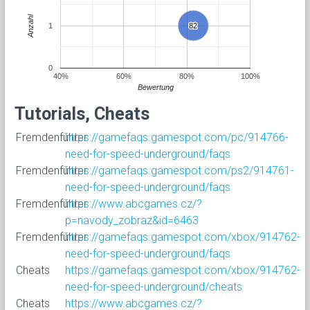
Anzahl
1
82
82
0
40%
60%
80%
100%
Bewertung
Tutorials, Cheats
Fremdenführer
https://gamefaqs.gamespot.com/pc/914766-
need-for-speed-underground/faqs
Fremdenführer
https://gamefaqs.gamespot.com/ps2/914761-
need-for-speed-underground/faqs
Fremdenführer
https://www.abcgames.cz/?
p=navody_zobraz&id=6463
Fremdenführer
https://gamefaqs.gamespot.com/xbox/914762-
need-for-speed-underground/faqs
Cheats
https://gamefaqs.gamespot.com/xbox/914762-
need-for-speed-underground/cheats
Cheats
https://www.abcgames.cz/?