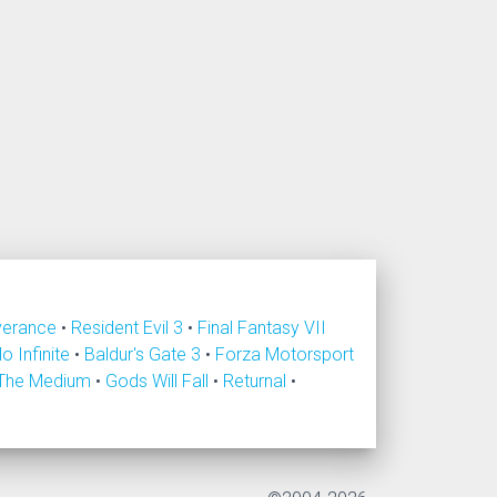
verance
•
Resident Evil 3
•
Final Fantasy VII
lo Infinite
•
Baldur's Gate 3
•
Forza Motorsport
The Medium
•
Gods Will Fall
•
Returnal
•