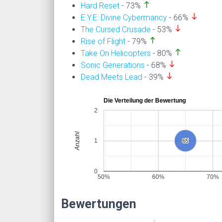
north
Hard Reset
- 73%
south
E.Y.E: Divine Cybermancy
- 66%
south
The Cursed Crusade
- 53%
north
Rise of Flight
- 79%
north
Take On Helicopters
- 80%
south
Sonic Generations
- 68%
south
Dead Meets Lead
- 39%
Die Verteilung der Bewertung
2
Anzahl
1
65
65
0
50%
60%
70%
Bewertungen