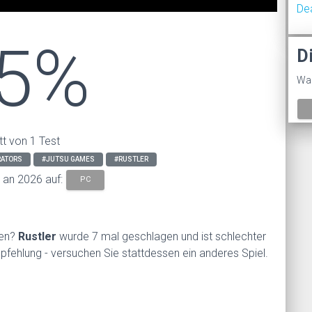
De
5%
D
Was
tt von 1 Test
RATORS
#JUTSU GAMES
#RUSTLER
s an 2026 auf:
PC
len?
Rustler
wurde 7 mal geschlagen und ist schlechter
pfehlung - versuchen Sie stattdessen ein anderes Spiel.