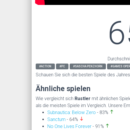
6
Durchschni
#ACTION
#PC
#SASCHA PENZHORN
#GAMES OPE
Schauen Sie sich die besten Spiele des Jahre
Ähnliche spielen
Wie vergleicht sich
Rustler
mit ähnlichen Spie
als die meisten Spiele im Vergleich. Unsere Em
north
Subnautica: Below Zero
- 83%
south
Sanctum
- 64%
north
No One Lives Forever
- 91%