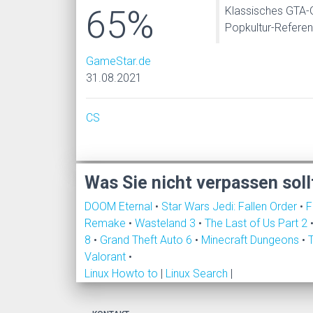
65%
Klassisches GTA-G
Popkultur-Refere
GameStar.de
31.08.2021
CS
Was Sie nicht verpassen soll
DOOM Eternal
•
Star Wars Jedi: Fallen Order
•
F
Remake
•
Wasteland 3
•
The Last of Us Part 2
8
•
Grand Theft Auto 6
•
Minecraft Dungeons
•
Valorant
•
Linux Howto to
|
Linux Search
|