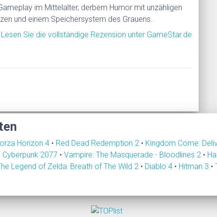
ameplay im Mittelalter, derbem Humor mit unzähligen
nzen und einem Speichersystem des Grauens.
Lesen Sie die vollständige Rezension unter GameStar.de
ten
orza Horizon 4
•
Red Dead Redemption 2
•
Kingdom Come: Deli
•
Cyberpunk 2077
•
Vampire: The Masquerade - Bloodlines 2
•
Ha
The Legend of Zelda: Breath of The Wild 2
•
Diablo 4
•
Hitman 3
•