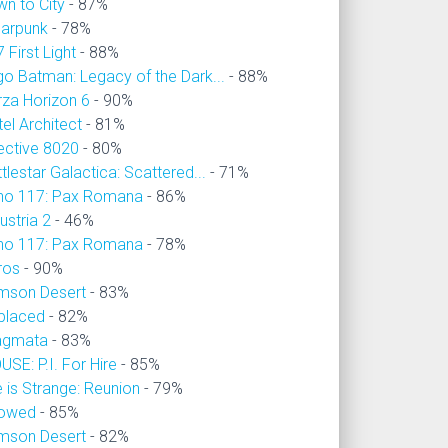
wn to City
- 87%
larpunk
- 78%
 First Light
- 88%
go Batman: Legacy of the Dark...
- 88%
rza Horizon 6
- 90%
el Architect
- 81%
ective 8020
- 80%
tlestar Galactica: Scattered...
- 71%
no 117: Pax Romana
- 86%
ustria 2
- 46%
no 117: Pax Romana
- 78%
ros
- 90%
imson Desert
- 83%
placed
- 82%
agmata
- 83%
SE: P.I. For Hire
- 85%
e is Strange: Reunion
- 79%
owed
- 85%
imson Desert
- 82%