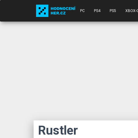
PC
PS4
PS5
XBOX-
Rustler