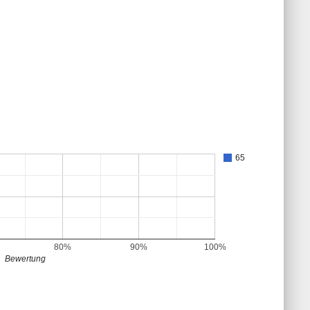
65
80%
90%
100%
Bewertung