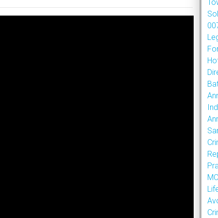
To
So
007
Le
Fo
Hot
Dir
Bat
An
Ind
An
Sa
Cr
Re
Pr
MOU
Lif
Av
Cr