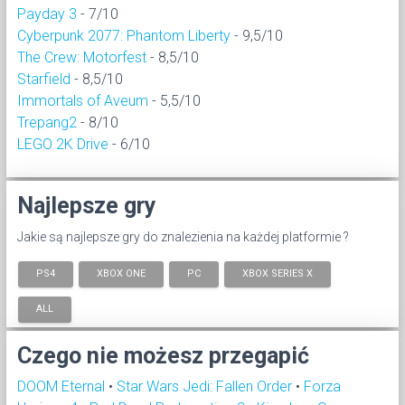
Payday 3
- 7/10
Cyberpunk 2077: Phantom Liberty
- 9,5/10
The Crew: Motorfest
- 8,5/10
Starfield
- 8,5/10
Immortals of Aveum
- 5,5/10
Trepang2
- 8/10
LEGO 2K Drive
- 6/10
Najlepsze gry
Jakie są najlepsze gry do znalezienia na każdej platformie ?
PS4
XBOX ONE
PC
XBOX SERIES X
ALL
Czego nie możesz przegapić
DOOM Eternal
•
Star Wars Jedi: Fallen Order
•
Forza