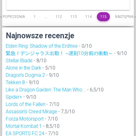
« POPRZEDNIA
1
…
112
113
114
115
NASTĘPNA »
Najnowsze recenzje
Elden Ring: Shadow of the Erdtree
- 0/10
緊急！デンジャラス出勤！ ~遅刻10分前の衝動～
- 9/10
Stellar Blade
- 8/10
Alone in the Dark
- 5/10
Dragon’s Dogma 2
- 9/10
Tekken 8
- 9/10
Like a Dragon Gaiden: The Man Who...
- 6,5/10
Spider+
- 9/10
Lords of the Fallen
- 7/10
Assassin's Creed Mirage
- 7,5/10
Forza Motorsport
- 7/10
Mortal Kombat 1
- 8,5/10
EA SPORTS FC 24
- 7/10