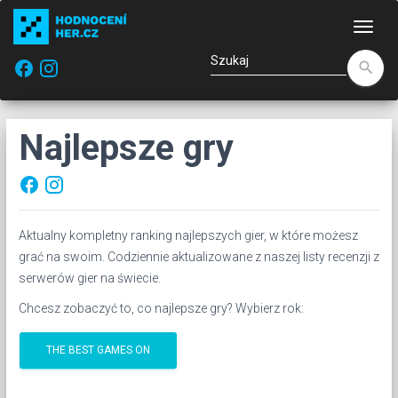
Naw
facebook
search
Najlepsze gry
facebook
Aktualny kompletny ranking najlepszych gier, w które możesz
grać na swoim. Codziennie aktualizowane z naszej listy recenzji z
serwerów gier na świecie.
Chcesz zobaczyć to, co najlepsze gry? Wybierz rok:
THE BEST GAMES ON