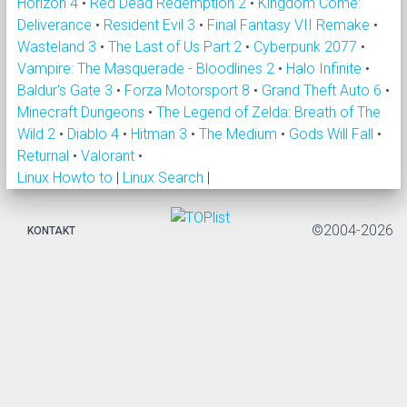
Horizon 4
•
Red Dead Redemption 2
•
Kingdom Come:
Deliverance
•
Resident Evil 3
•
Final Fantasy VII Remake
•
Wasteland 3
•
The Last of Us Part 2
•
Cyberpunk 2077
•
Vampire: The Masquerade - Bloodlines 2
•
Halo Infinite
•
Baldur's Gate 3
•
Forza Motorsport 8
•
Grand Theft Auto 6
•
Minecraft Dungeons
•
The Legend of Zelda: Breath of The
Wild 2
•
Diablo 4
•
Hitman 3
•
The Medium
•
Gods Will Fall
•
Returnal
•
Valorant
•
Linux Howto to
|
Linux Search
|
©2004-2026
KONTAKT