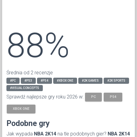
88%
Średnia od 2 recenzje
#PC
#PS3
#PS4
#XBOX ONE
#2K GAMES
#2K SPORTS
#VISUAL CONCEPTS
Sprawdź najlepsze gry roku 2026 w:
PC
PS4
XBOX ONE
Podobne gry
Jak wypada
NBA 2K14
na tle podobnych gier?
NBA 2K14