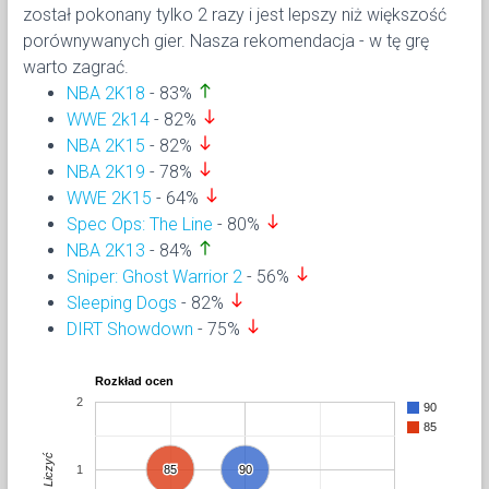
został pokonany tylko 2 razy i jest lepszy niż większość
porównywanych gier. Nasza rekomendacja - w tę grę
warto zagrać.
north
NBA 2K18
- 83%
south
WWE 2k14
- 82%
south
NBA 2K15
- 82%
south
NBA 2K19
- 78%
south
WWE 2K15
- 64%
south
Spec Ops: The Line
- 80%
north
NBA 2K13
- 84%
south
Sniper: Ghost Warrior 2
- 56%
south
Sleeping Dogs
- 82%
south
DIRT Showdown
- 75%
Rozkład ocen
2
90
85
Liczyć
1
85
85
90
90