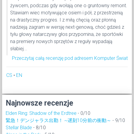
żywcem, podczas gdy wołają one o gruntowny remont.
Stawiam wiec motywujące osiem i pół, z przestrzenią
na drastyczny progres. I z miłą chęcią oraz płonną
nadzieją zagram w wersję next-genową, choć gdzieś z
tyłu głowy natarczywy głos przypomina, że sportówki
na premiery nowych sprzętów z reguły wypadają
słabiej...
Przeczytaj całą recenzję pod adresem Komputer Świat
CS
•
EN
Najnowsze recenzje
Elden Ring: Shadow of the Erdtree
- 0/10
緊急！デンジャラス出勤！ ~遅刻10分前の衝動～
- 9/10
Stellar Blade
- 8/10