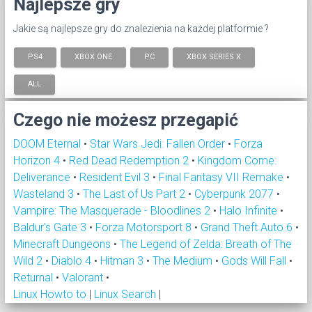
Najlepsze gry
Jakie są najlepsze gry do znalezienia na każdej platformie ?
PS4
XBOX ONE
PC
XBOX SERIES X
ALL
Czego nie możesz przegapić
DOOM Eternal
•
Star Wars Jedi: Fallen Order
•
Forza
Horizon 4
•
Red Dead Redemption 2
•
Kingdom Come:
Deliverance
•
Resident Evil 3
•
Final Fantasy VII Remake
•
Wasteland 3
•
The Last of Us Part 2
•
Cyberpunk 2077
•
Vampire: The Masquerade - Bloodlines 2
•
Halo Infinite
•
Baldur's Gate 3
•
Forza Motorsport 8
•
Grand Theft Auto 6
•
Minecraft Dungeons
•
The Legend of Zelda: Breath of The
Wild 2
•
Diablo 4
•
Hitman 3
•
The Medium
•
Gods Will Fall
•
Returnal
•
Valorant
•
Linux Howto to
|
Linux Search
|