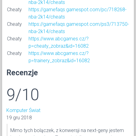
nba-2k14/cheats
Cheaty
https://gamefaqs.gamespot.com/pc/718268-
nba-2k14/cheats
Cheaty
https://gamefaqs.gamespot.com/ps3/713750-
nba-2k14/cheats
Cheaty
https://www.abcgames.cz/?
p=cheaty_zobraz&id=16082
Cheaty
https://www.abcgames.cz/?
p=trainery_zobraz&id=16082
Recenzje
9/10
Komputer Świat
19 gru 2018
Mimo tych bolączek, z konwersji na next-geny jestem