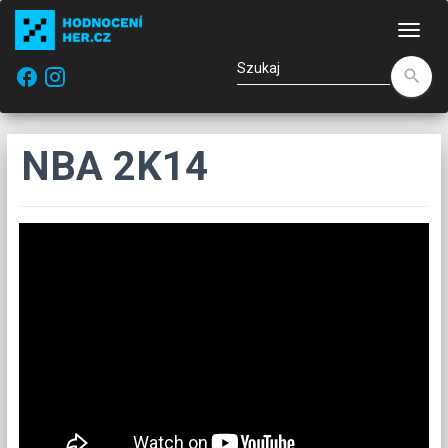
Naw
facebook
search
NBA 2K14