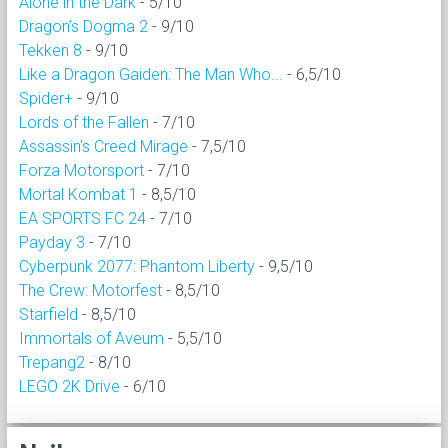
Alone in the Dark
- 5/10
Dragon’s Dogma 2
- 9/10
Tekken 8
- 9/10
Like a Dragon Gaiden: The Man Who...
- 6,5/10
Spider+
- 9/10
Lords of the Fallen
- 7/10
Assassin's Creed Mirage
- 7,5/10
Forza Motorsport
- 7/10
Mortal Kombat 1
- 8,5/10
EA SPORTS FC 24
- 7/10
Payday 3
- 7/10
Cyberpunk 2077: Phantom Liberty
- 9,5/10
The Crew: Motorfest
- 8,5/10
Starfield
- 8,5/10
Immortals of Aveum
- 5,5/10
Trepang2
- 8/10
LEGO 2K Drive
- 6/10